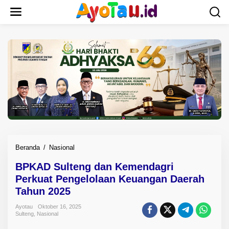
L
e
w
a
t
i
k
e
k
o
n
t
e
n
Beranda
/
Nasional
B
P
BPKAD Sulteng dan Kemendagri
K
Perkuat Pengelolaan Keuangan Daerah
A
D
Tahun 2025
S
Ayotau
Oktober 16, 2025
u
Sulteng
,
Nasional
l