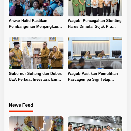
Anwar Hafid Pastikan
Wagub: Pencegahan Stunting
Pembangunan Menjangkau
Harus Dimulai Sejak Pra
Pelosok Tojo Una-Una
Nikah
Gubernur Sulteng dan Dubes
Wagub Pastikan Pemulihan
UEA Perkuat Investasi, Empat
Pascagempa Sigi Tetap
Sektor Jadi Prioritas
Berlanjut
News Feed