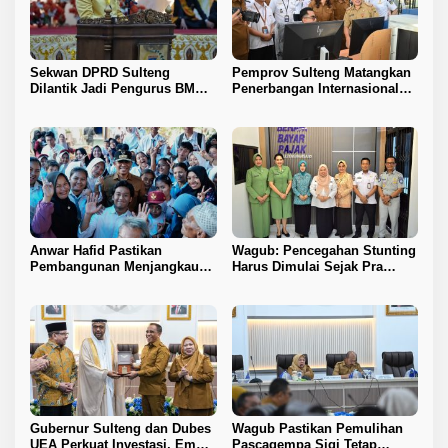
Sekwan DPRD Sulteng
Pemprov Sulteng Matangkan
Dilantik Jadi Pengurus BMA
Penerbangan Internasional
2026–2031
Perdana Palu–Guangzhou
Anwar Hafid Pastikan
Wagub: Pencegahan Stunting
Pembangunan Menjangkau
Harus Dimulai Sejak Pra
Pelosok Tojo Una-Una
Nikah
Gubernur Sulteng dan Dubes
Wagub Pastikan Pemulihan
UEA Perkuat Investasi, Empat
Pascagempa Sigi Tetap