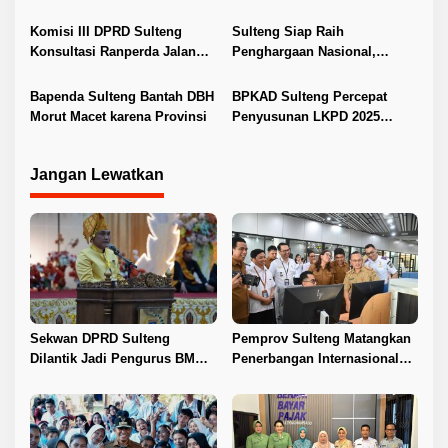
s
Kemendagri
Kearsipan Sulteng
Komisi III DPRD Sulteng
Sulteng Siap Raih
Konsultasi Ranperda Jalan
Penghargaan Nasional,
Khusus Tambang ke
Strategi Tekan Pengangguran
Kemendagri
Diuji Kemendagri
Bapenda Sulteng Bantah DBH
BPKAD Sulteng Percepat
Morut Macet karena Provinsi
Penyusunan LKPD 2025
Jelang Pemeriksaan BPK RI
Jangan Lewatkan
Sekwan DPRD Sulteng
Pemprov Sulteng Matangkan
Dilantik Jadi Pengurus BMA
Penerbangan Internasional
2026–2031
Perdana Palu–Guangzhou