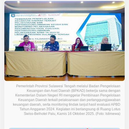
t
e
n
g
d
a
n
K
e
m
e
n
d
a
g
Pemerintah Provinsi Sulawesi Tengah melalui Badan Pengelolaan
r
Keuangan dan Aset Daerah (BPKAD) bekerja sama dengan
i
Kementerian Dalam Negeri RI menggelar Pembinaan Pengelolaan
P
Keuangan Daerah terkait pelaksanaan dan pertanggungjawaban
e
keuangan daerah, serta monitoring tindak lanjut hasil evaluasi APBD
Tahun Anggaran 2024. Kegiatan ini berlangsung di Ruang Lotus
r
Swiss-Belhotel Palu, Kamis 16 Oktober 2025. (Foto: Istimewa)
k
u
a