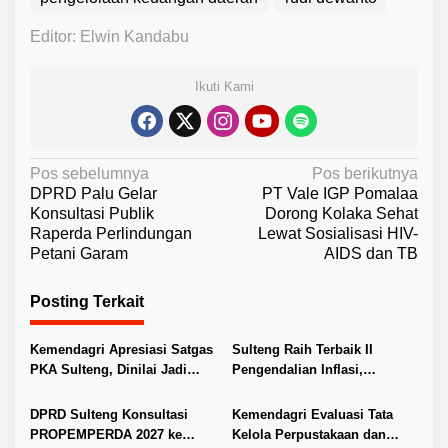
Editor: Elwin Kandabu
Ikuti Kami
N
Pos sebelumnya
Pos berikutnya
DPRD Palu Gelar
PT Vale IGP Pomalaa
a
Konsultasi Publik
Dorong Kolaka Sehat
v
Raperda Perlindungan
Lewat Sosialisasi HIV-
Petani Garam
AIDS dan TB
i
g
Posting Terkait
a
s
Kemendagri Apresiasi Satgas
Sulteng Raih Terbaik II
i
PKA Sulteng, Dinilai Jadi
Pengendalian Inflasi,
Pelopor Penanganan Konflik
Kantongi Insentif Rp2 Miliar
p
Agraria
DPRD Sulteng Konsultasi
Kemendagri Evaluasi Tata
o
PROPEMPERDA 2027 ke
Kelola Perpustakaan dan