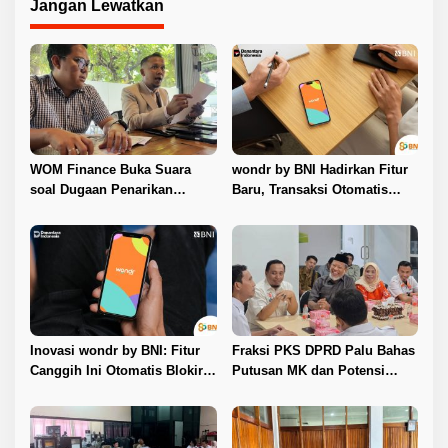
Jangan Lewatkan
WOM Finance Buka Suara
wondr by BNI Hadirkan Fitur
soal Dugaan Penarikan
Baru, Transaksi Otomatis
Kendaraan, Tegaskan Seluruh
Terkunci Saat Ada Panggilan
Proses Sesuai Ketentuan
Telepon
Hukum
Inovasi wondr by BNI: Fitur
Fraksi PKS DPRD Palu Bahas
Canggih Ini Otomatis Blokir
Putusan MK dan Potensi
Transaksi Saat Ada Panggilan
Penambahan Kursi DPRD
Telepon
dengan KPU