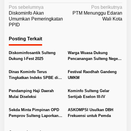
N
Pos sebelumnya
Pos berikutnya
Diskominfo Akan
PTM Menunggu Edaran
a
Umumkan Pemeringkatan
Wali Kota
v
PPID
i
Posting Terkait
g
a
Diskominfosantik Sulteng
Warga Wuasa Dukung
s
Dukung I-Fest 2025
Pencanangan Sulteng Negeri
i
Seribu Megalit
p
Dinas Kominfo Terus
Festival Raodhah Gandeng
Tingkatkan Indeks SPBE di
UMKM
o
Provinsi Sulteng
s
Pendamping Haji Daerah
Kominfo Sulteng Gelar
Mulai Diseleksi
Sertijab Eselon III-IV
Sekda Minta Pimpinan OPD
ASKOMPSI Usulkan DBH
Pemprov Sulteng Laporkan
Frekuensi untuk Pemda
Kehadiran ASN