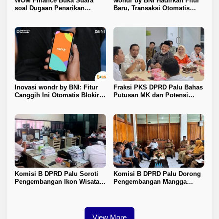
WOM Finance Buka Suara
wondr by BNI Hadirkan Fitur
soal Dugaan Penarikan
Baru, Transaksi Otomatis
Kendaraan, Tegaskan Seluruh
Terkunci Saat Ada Panggilan
Proses Sesuai Ketentuan
Telepon
Hukum
Inovasi wondr by BNI: Fitur
Fraksi PKS DPRD Palu Bahas
Canggih Ini Otomatis Blokir
Putusan MK dan Potensi
Transaksi Saat Ada Panggilan
Penambahan Kursi DPRD
Telepon
dengan KPU
Komisi B DPRD Palu Soroti
Komisi B DPRD Palu Dorong
Pengembangan Ikon Wisata
Pengembangan Mangga
Kota
Harum Manis dan Program
Pangan Murah
View More