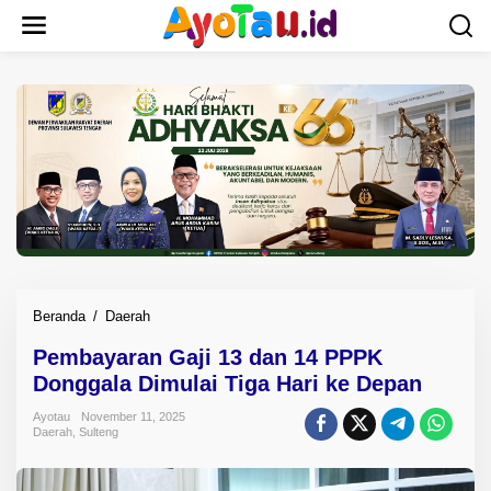
L
e
w
a
t
i
k
e
k
o
n
t
e
n
Beranda
/
Daerah
P
e
Pembayaran Gaji 13 dan 14 PPPK
m
Donggala Dimulai Tiga Hari ke Depan
b
a
Ayotau
November 11, 2025
y
Daerah
,
Sulteng
a
r