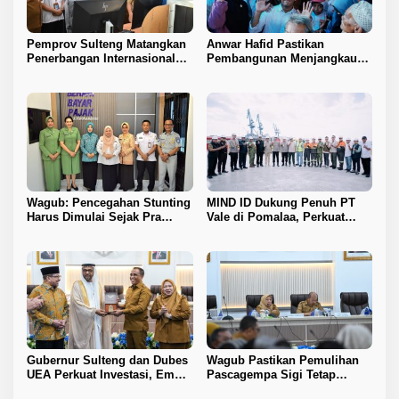
Pemprov Sulteng Matangkan
Anwar Hafid Pastikan
Penerbangan Internasional
Pembangunan Menjangkau
Perdana Palu–Guangzhou
Pelosok Tojo Una-Una
Wagub: Pencegahan Stunting
MIND ID Dukung Penuh PT
Harus Dimulai Sejak Pra
Vale di Pomalaa, Perkuat
Nikah
Kepastian Investasi dan
Hilirisasi Nikel
Gubernur Sulteng dan Dubes
Wagub Pastikan Pemulihan
UEA Perkuat Investasi, Empat
Pascagempa Sigi Tetap
Sektor Jadi Prioritas
Berlanjut