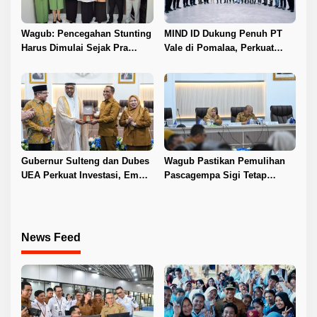
Wagub: Pencegahan Stunting
MIND ID Dukung Penuh PT
Harus Dimulai Sejak Pra
Vale di Pomalaa, Perkuat
Nikah
Kepastian Investasi dan
Hilirisasi Nikel
Gubernur Sulteng dan Dubes
Wagub Pastikan Pemulihan
UEA Perkuat Investasi, Empat
Pascagempa Sigi Tetap
Sektor Jadi Prioritas
Berlanjut
News Feed