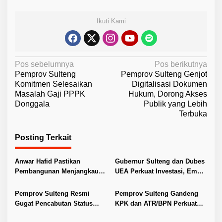
Ikuti Kami
N
Pos sebelumnya
Pos berikutnya
Pemprov Sulteng
Pemprov Sulteng Genjot
a
Komitmen Selesaikan
Digitalisasi Dokumen
v
Masalah Gaji PPPK
Hukum, Dorong Akses
Donggala
Publik yang Lebih
i
Terbuka
g
a
Posting Terkait
s
i
Anwar Hafid Pastikan
Gubernur Sulteng dan Dubes
Pembangunan Menjangkau
UEA Perkuat Investasi, Empat
p
Pelosok Tojo Una-Una
Sektor Jadi Prioritas
o
Pemprov Sulteng Resmi
Pemprov Sulteng Gandeng
s
Gugat Pencabutan Status
KPK dan ATR/BPN Perkuat
Tuan Rumah FORNAS IX 2027
Tata Kelola Pertanahan