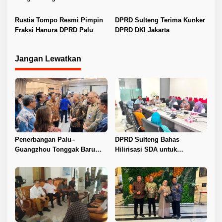
Kota
LKPJ Wali Kota 2025
Rustia Tompo Resmi Pimpin
DPRD Sulteng Terima Kunker
Fraksi Hanura DPRD Palu
DPRD DKI Jakarta
Jangan Lewatkan
Penerbangan Palu–
DPRD Sulteng Bahas
Guangzhou Tonggak Baru
Hilirisasi SDA untuk
Kemajuan Sulteng
Tingkatkan PAD