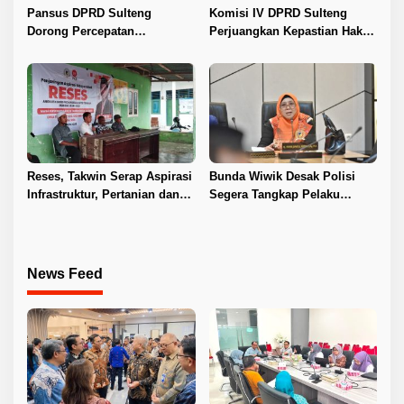
Pansus DPRD Sulteng
Komisi IV DPRD Sulteng
Dorong Percepatan
Perjuangkan Kepastian Hak
Penyelesaian Konflik Agraria
Guru ASN DPK Madrasah
Sawit di Toli-Toli
Reses, Takwin Serap Aspirasi
Bunda Wiwik Desak Polisi
Infrastruktur, Pertanian dan
Segera Tangkap Pelaku
Layanan Kesehatan
Pembunuhan Satu Keluarga
di Duyu
News Feed