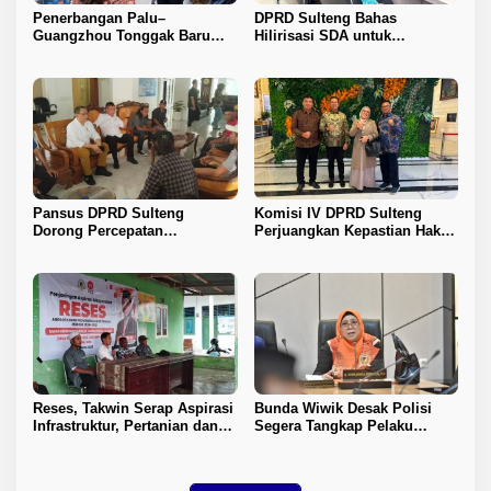
Penerbangan Palu–
DPRD Sulteng Bahas
Guangzhou Tonggak Baru
Hilirisasi SDA untuk
Kemajuan Sulteng
Tingkatkan PAD
Pansus DPRD Sulteng
Komisi IV DPRD Sulteng
Dorong Percepatan
Perjuangkan Kepastian Hak
Penyelesaian Konflik Agraria
Guru ASN DPK Madrasah
Sawit di Toli-Toli
Reses, Takwin Serap Aspirasi
Bunda Wiwik Desak Polisi
Infrastruktur, Pertanian dan
Segera Tangkap Pelaku
Layanan Kesehatan
Pembunuhan Satu Keluarga
di Duyu