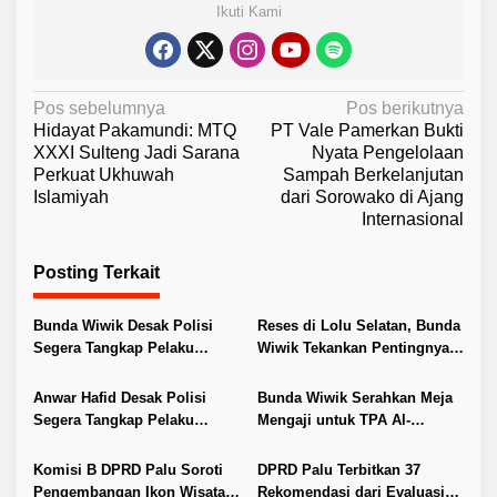
Ikuti Kami
N
Pos sebelumnya
Pos berikutnya
Hidayat Pakamundi: MTQ
PT Vale Pamerkan Bukti
a
XXXI Sulteng Jadi Sarana
Nyata Pengelolaan
v
Perkuat Ukhuwah
Sampah Berkelanjutan
Islamiyah
dari Sorowako di Ajang
i
Internasional
g
a
Posting Terkait
s
i
Bunda Wiwik Desak Polisi
Reses di Lolu Selatan, Bunda
Segera Tangkap Pelaku
Wiwik Tekankan Pentingnya
p
Pembunuhan Satu Keluarga
Ketahanan Keluarga
o
di Duyu
Anwar Hafid Desak Polisi
Bunda Wiwik Serahkan Meja
s
Segera Tangkap Pelaku
Mengaji untuk TPA Al-
Pembunuhan Satu Keluarga
Hidayah Lambara
di Duyu
Komisi B DPRD Palu Soroti
DPRD Palu Terbitkan 37
Pengembangan Ikon Wisata
Rekomendasi dari Evaluasi