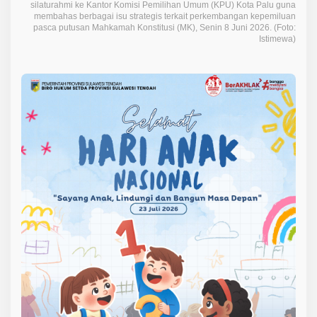
silaturahmi ke Kantor Komisi Pemilihan Umum (KPU) Kota Palu guna
d
membahas berbagai isu strategis terkait perkembangan kepemiluan
a
pasca putusan Mahkamah Konstitusi (MK), Senin 8 Juni 2026. (Foto:
n
Istimewa)
P
o
t
e
n
s
i
P
e
n
a
m
b
a
h
a
n
K
u