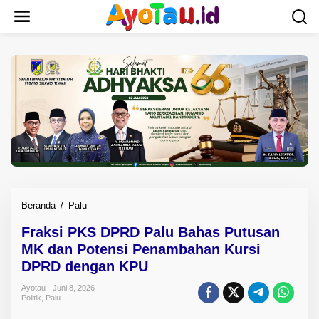
L
e
w
a
t
i
k
e
k
o
n
t
e
n
Beranda
/
Palu
F
r
Fraksi PKS DPRD Palu Bahas Putusan
a
MK dan Potensi Penambahan Kursi
k
s
DPRD dengan KPU
i
Ayotau
Juni 8, 2026
P
Politik
,
Palu
K