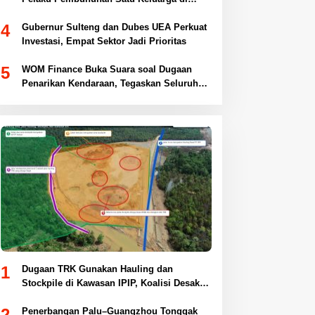
Duyu
4
Gubernur Sulteng dan Dubes UEA Perkuat
Investasi, Empat Sektor Jadi Prioritas
5
WOM Finance Buka Suara soal Dugaan
Penarikan Kendaraan, Tegaskan Seluruh
Proses Sesuai Ketentuan Hukum
1
Dugaan TRK Gunakan Hauling dan
Stockpile di Kawasan IPIP, Koalisi Desak
Antam Buka Peta IUP
2
Penerbangan Palu–Guangzhou Tonggak