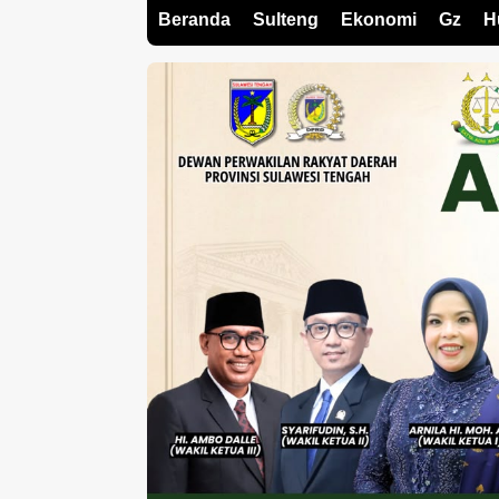
Beranda
Sulteng
Ekonomi
Gz
H