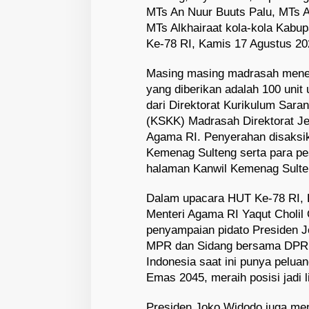
MTs An Nuur Buuts Palu, MTs Al
MTs Alkhairaat kola-kola Kabu
Ke-78 RI, Kamis 17 Agustus 20
Masing masing madrasah meneri
yang diberikan adalah 100 unit 
dari Direktorat Kurikulum Sar
(KSKK) Madrasah Direktorat Je
Agama RI. Penyerahan disaksik
Kemenag Sulteng serta para pe
halaman Kanwil Kemenag Sulte
Dalam upacara HUT Ke-78 RI,
Menteri Agama RI Yaqut Choli
penyampaian pidato Presiden 
MPR dan Sidang bersama DPR
Indonesia saat ini punya pelua
Emas 2045, meraih posisi jadi 
Presiden Joko Widodo juga me