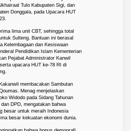
khairaat Tulo Kabupaten Sigi, dan
paten Donggala, pada Upacara HUT
23.
ma lima unit CBT, sehingga total
untuk Sulteng. Bantuan ini berasal
ana Kelembagaan dan Kesiswaan
nderal Pendidikan Islam Kementerian
an Pejabat Administrator Kanwil
serta upacara HUT ke-78 RI di
ng.
 Kakanwil membacakan Sambutan
l Qoumas. Menag menjelaskan
Joko Widodo pada Sidang Tahunan
 dan DPD, mengatakan bahwa
ng besar untuk meraih Indonesia
lima besar kekuatan ekonomi dunia.
ngingatkan bahwa bonus demografi