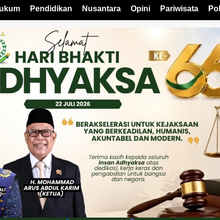
ukum
Pendidikan
Nusantara
Opini
Pariwisata
Pol