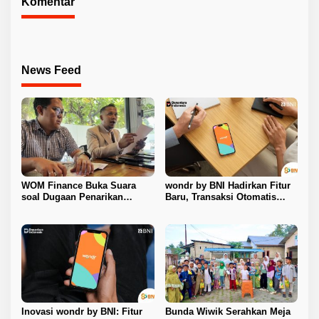
Komentar
News Feed
WOM Finance Buka Suara
wondr by BNI Hadirkan Fitur
soal Dugaan Penarikan
Baru, Transaksi Otomatis
Kendaraan, Tegaskan Seluruh
Terkunci Saat Ada Panggilan
Proses Sesuai Ketentuan
Telepon
Hukum
Inovasi wondr by BNI: Fitur
Bunda Wiwik Serahkan Meja