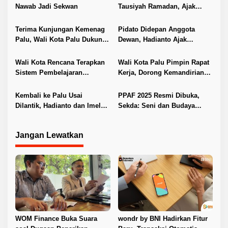
i
Nawab Jadi Sekwan
Tausiyah Ramadan, Ajak
Jemaah Perbanyak Shalawat
p
Terima Kunjungan Kemenag
Pidato Didepan Anggota
o
Palu, Wali Kota Palu Dukung
Dewan, Hadianto Ajak
s
Program PPG untuk Guru PAI
Kerjasama Ditingkatkan
Wali Kota Rencana Terapkan
Wali Kota Palu Pimpin Rapat
Sistem Pembelajaran
Kerja, Dorong Kemandirian
Kombinasi Daring-Tatap Muka
dan Efisiensi Anggaran
di Sekolah
Kembali ke Palu Usai
PPAF 2025 Resmi Dibuka,
Dilantik, Hadianto dan Imelda
Sekda: Seni dan Budaya
Disambut dengan Prosesi
Adalah Identitas Kita
Adat
Jangan Lewatkan
WOM Finance Buka Suara
wondr by BNI Hadirkan Fitur