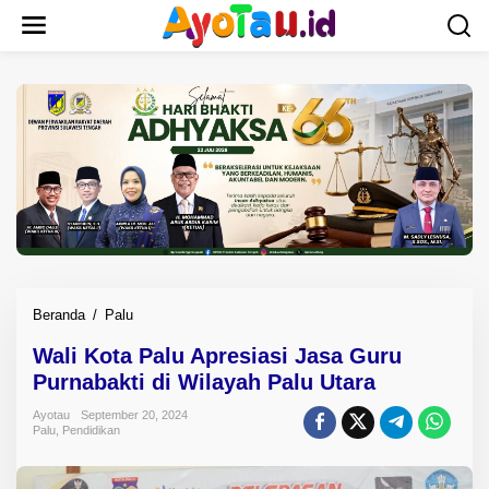
L
e
w
a
t
i
k
e
k
o
n
t
e
n
Beranda
/
Palu
W
a
Wali Kota Palu Apresiasi Jasa Guru
l
Purnabakti di Wilayah Palu Utara
i
K
Ayotau
September 20, 2024
o
Palu
,
Pendidikan
t
a