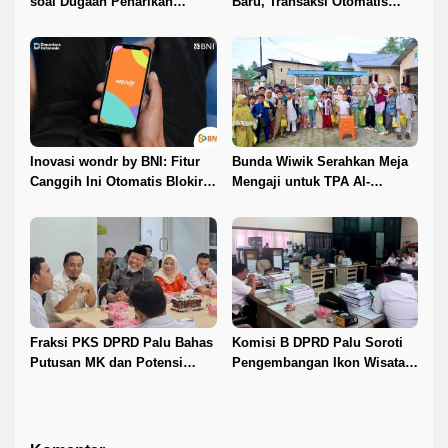
soal Dugaan Penarikan
Baru, Transaksi Otomatis
Kendaraan, Tegaskan Seluruh
Terkunci Saat Ada Panggilan
Proses Sesuai Ketentuan
Telepon
Hukum
Inovasi wondr by BNI: Fitur
Bunda Wiwik Serahkan Meja
Canggih Ini Otomatis Blokir
Mengaji untuk TPA Al-
Transaksi Saat Ada Panggilan
Hidayah Lambara
Telepon
Fraksi PKS DPRD Palu Bahas
Komisi B DPRD Palu Soroti
Putusan MK dan Potensi
Pengembangan Ikon Wisata
Penambahan Kursi DPRD
Kota
dengan KPU