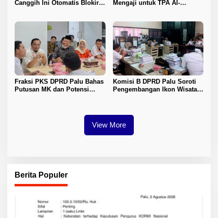
Canggih Ini Otomatis Blokir
Mengaji untuk TPA Al-
Transaksi Saat Ada Panggilan
Hidayah Lambara
Telepon
Fraksi PKS DPRD Palu Bahas
Komisi B DPRD Palu Soroti
Putusan MK dan Potensi
Pengembangan Ikon Wisata
Penambahan Kursi DPRD
Kota
dengan KPU
View More
Berita Populer