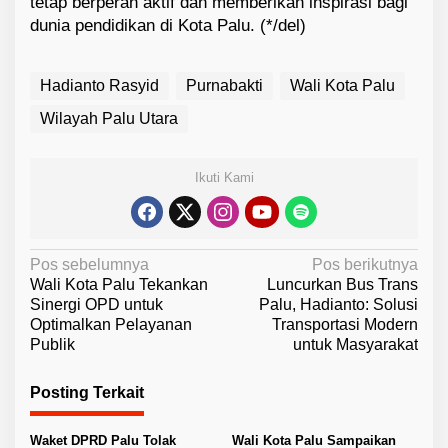
tetap berperan aktif dan memberikan inspirasi bagi
dunia pendidikan di Kota Palu. (*/del)
Hadianto Rasyid
Purnabakti
Wali Kota Palu
Wilayah Palu Utara
Ikuti Kami
N
Pos sebelumnya
Pos berikutnya
Wali Kota Palu Tekankan
Luncurkan Bus Trans
a
Sinergi OPD untuk
Palu, Hadianto: Solusi
v
Optimalkan Pelayanan
Transportasi Modern
Publik
untuk Masyarakat
i
g
Posting Terkait
a
s
Waket DPRD Palu Tolak
Wali Kota Palu Sampaikan