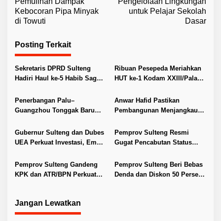
v
Pemulihan Dampak
Pengelolaan Lingkungan
Kebocoran Pipa Minyak
untuk Pelajar Sekolah
i
di Towuti
Dasar
g
a
Posting Terkait
s
i
Sekretaris DPRD Sulteng
Ribuan Pesepeda Meriahkan
Hadiri Haul ke-5 Habib Saggaf
HUT ke-1 Kodam XXIII/Palaka
p
Aljufri
Wira
o
Penerbangan Palu–
Anwar Hafid Pastikan
s
Guangzhou Tonggak Baru
Pembangunan Menjangkau
Kemajuan Sulteng
Pelosok Tojo Una-Una
Gubernur Sulteng dan Dubes
Pemprov Sulteng Resmi
UEA Perkuat Investasi, Empat
Gugat Pencabutan Status
Sektor Jadi Prioritas
Tuan Rumah FORNAS IX 2027
Pemprov Sulteng Gandeng
Pemprov Sulteng Beri Bebas
KPK dan ATR/BPN Perkuat
Denda dan Diskon 50 Persen
Tata Kelola Pertanahan
Pajak Kendaraan
Jangan Lewatkan