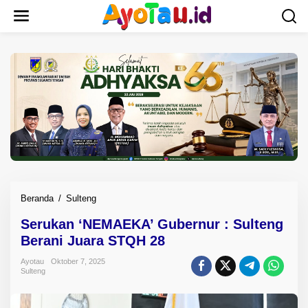
L
e
w
a
t
i
k
e
k
o
n
t
e
n
Beranda
/
Sulteng
S
e
Serukan ‘NEMAEKA’ Gubernur : Sulteng
r
Berani Juara STQH 28
u
k
Ayotau
Oktober 7, 2025
a
Sulteng
n
'