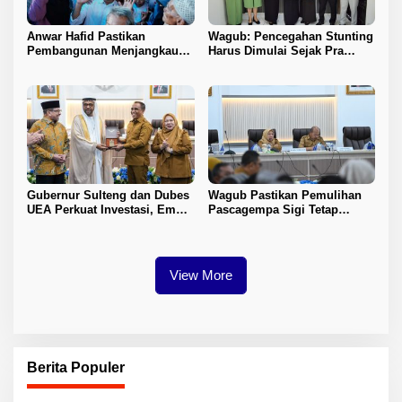
Anwar Hafid Pastikan
Wagub: Pencegahan Stunting
Pembangunan Menjangkau
Harus Dimulai Sejak Pra
Pelosok Tojo Una-Una
Nikah
Gubernur Sulteng dan Dubes
Wagub Pastikan Pemulihan
UEA Perkuat Investasi, Empat
Pascagempa Sigi Tetap
Sektor Jadi Prioritas
Berlanjut
View More
Berita Populer