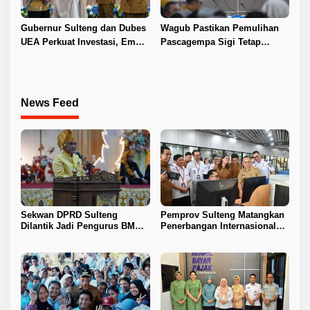
Gubernur Sulteng dan Dubes
Wagub Pastikan Pemulihan
UEA Perkuat Investasi, Empat
Pascagempa Sigi Tetap
Sektor Jadi Prioritas
Berlanjut
News Feed
Sekwan DPRD Sulteng
Pemprov Sulteng Matangkan
Dilantik Jadi Pengurus BMA
Penerbangan Internasional
2026–2031
Perdana Palu–Guangzhou