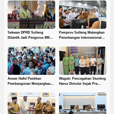
Sekwan DPRD Sulteng
Pemprov Sulteng Matangkan
Dilantik Jadi Pengurus BMA
Penerbangan Internasional
2026–2031
Perdana Palu–Guangzhou
Anwar Hafid Pastikan
Wagub: Pencegahan Stunting
Pembangunan Menjangkau
Harus Dimulai Sejak Pra
Pelosok Tojo Una-Una
Nikah