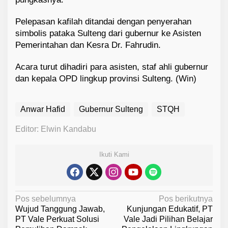
Pelepasan kafilah ditandai dengan penyerahan
simbolis pataka Sulteng dari gubernur ke Asisten
Pemerintahan dan Kesra Dr. Fahrudin.
Acara turut dihadiri para asisten, staf ahli gubernur
dan kepala OPD lingkup provinsi Sulteng. (Win)
Anwar Hafid
Gubernur Sulteng
STQH
Editor: Elwin Kandabu
Ikuti Kami
N
Pos sebelumnya
Pos berikutnya
Wujud Tanggung Jawab,
Kunjungan Edukatif, PT
a
PT Vale Perkuat Solusi
Vale Jadi Pilihan Belajar