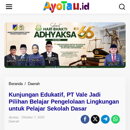
L
e
w
a
t
i
k
e
k
o
n
t
e
n
Beranda
/
Daerah
K
u
Kunjungan Edukatif, PT Vale Jadi
n
Pilihan Belajar Pengelolaan Lingkungan
j
u
untuk Pelajar Sekolah Dasar
n
Ayotau
Oktober 7, 2025
g
Daerah
a