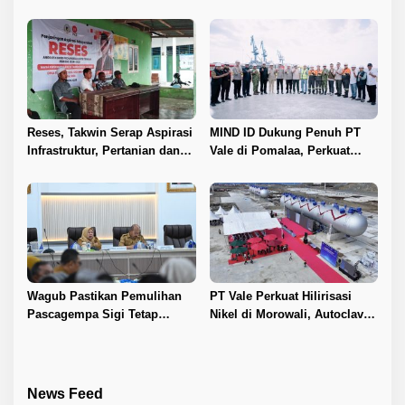
Kawasan IPIP, Koalisi Desak
Penyelesaian Konflik Agraria
Antam Buka Peta IUP
Sawit di Toli-Toli
Reses, Takwin Serap Aspirasi
MIND ID Dukung Penuh PT
Infrastruktur, Pertanian dan
Vale di Pomalaa, Perkuat
Layanan Kesehatan
Kepastian Investasi dan
Hilirisasi Nikel
Wagub Pastikan Pemulihan
PT Vale Perkuat Hilirisasi
Pascagempa Sigi Tetap
Nikel di Morowali, Autoclave
Berlanjut
HPAL Tiba untuk Dukung
Industri Baterai EV
News Feed