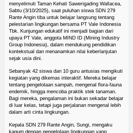
menyelimuti Taman Kehati Sawerigading Wallacea,
e
Sabtu (3/10/2025), saat puluhan siswa SDN 279
k
o
Rante Angin tiba untuk belajar langsung tentang
l
pelestarian lingkungan bersama PT Vale Indonesia
a
Tbk. Kunjungan edukatif ini menjadi bagian dari
h
upaya PT Vale, anggota MIND ID (Mining Industry
D
Group Indonesia), dalam mendukung pendidikan
a
kontekstual dan menanamkan nilai keberlanjutan
s
sejak usia dini.
a
r
Sebanyak 42 siswa dan 10 guru antusias mengikuti
kegiatan yang dikemas interaktif. Mereka belajar
tentang pengelolaan sampah, mengenal flora-fauna
endemik, hingga mencoba praktik stek tanaman.
Bagi mereka, pengalaman ini bukan sekadar belajar
di luar kelas, tetapi juga perjalanan mengenal lebih
dalam arti cinta lingkungan.
Kepala SDN 279 Rante Angin, Sungi, mengaku
kagum dengan pengelolaan lingkungan yang