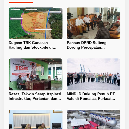
Dugaan TRK Gunakan
Pansus DPRD Sulteng
Hauling dan Stockpile di
Dorong Percepatan
Kawasan IPIP, Koalisi Desak
Penyelesaian Konflik Agraria
Antam Buka Peta IUP
Sawit di Toli-Toli
Reses, Takwin Serap Aspirasi
MIND ID Dukung Penuh PT
Infrastruktur, Pertanian dan
Vale di Pomalaa, Perkuat
Layanan Kesehatan
Kepastian Investasi dan
Hilirisasi Nikel