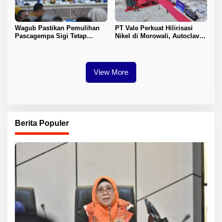
Wagub Pastikan Pemulihan
PT Vale Perkuat Hilirisasi
Pascagempa Sigi Tetap
Nikel di Morowali, Autoclave
Berlanjut
HPAL Tiba untuk Dukung
Industri Baterai EV
View More
Berita Populer