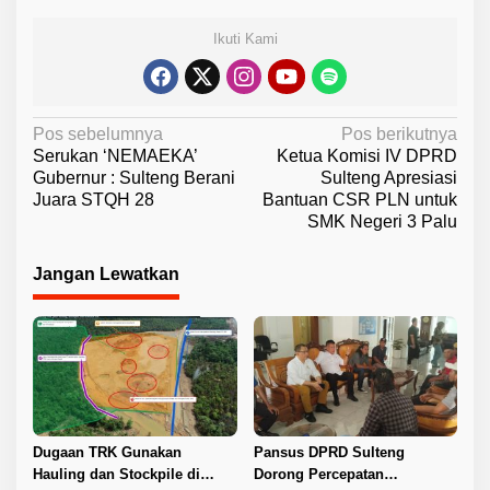
Ikuti Kami
N
Pos sebelumnya
Pos berikutnya
Serukan ‘NEMAEKA’
Ketua Komisi IV DPRD
a
Gubernur : Sulteng Berani
Sulteng Apresiasi
v
Juara STQH 28
Bantuan CSR PLN untuk
SMK Negeri 3 Palu
i
g
Jangan Lewatkan
a
s
i
p
o
s
Dugaan TRK Gunakan
Pansus DPRD Sulteng
Hauling dan Stockpile di
Dorong Percepatan