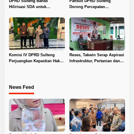
DPRD Sulteng Bahas
Pansus DPRD Sulteng
Hilirisasi SDA untuk
Dorong Percepatan
Tingkatkan PAD
Penyelesaian Konflik Agraria
Sawit di Toli-Toli
Komisi IV DPRD Sulteng
Reses, Takwin Serap Aspirasi
Perjuangkan Kepastian Hak
Infrastruktur, Pertanian dan
Guru ASN DPK Madrasah
Layanan Kesehatan
News Feed