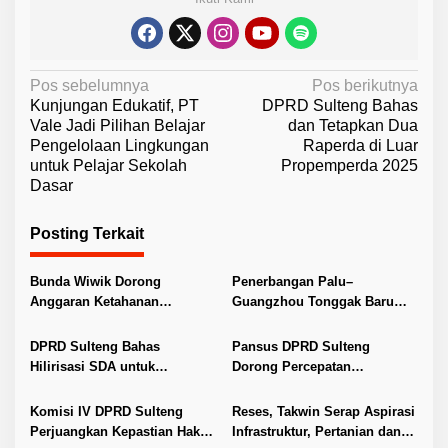
N
Pos sebelumnya
Pos berikutnya
Kunjungan Edukatif, PT
DPRD Sulteng Bahas
a
Vale Jadi Pilihan Belajar
dan Tetapkan Dua
v
Pengelolaan Lingkungan
Raperda di Luar
untuk Pelajar Sekolah
Propemperda 2025
i
Dasar
g
a
Posting Terkait
s
i
Bunda Wiwik Dorong
Penerbangan Palu–
Anggaran Ketahanan
Guangzhou Tonggak Baru
p
Keluarga Diperkuat
Kemajuan Sulteng
o
DPRD Sulteng Bahas
Pansus DPRD Sulteng
s
Hilirisasi SDA untuk
Dorong Percepatan
Tingkatkan PAD
Penyelesaian Konflik Agraria
Sawit di Toli-Toli
Komisi IV DPRD Sulteng
Reses, Takwin Serap Aspirasi
Perjuangkan Kepastian Hak
Infrastruktur, Pertanian dan