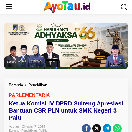
L
e
w
a
t
i
k
e
k
o
n
t
e
n
Beranda
/
Pendidikan
K
e
PARLEMENTARIA
t
Ketua Komisi IV DPRD Sulteng Apresiasi
u
a
Bantuan CSR PLN untuk SMK Negeri 3
K
Palu
o
m
Ayotau
Oktober 7, 2025
Sulteng
,
Pendidikan
,
Politik