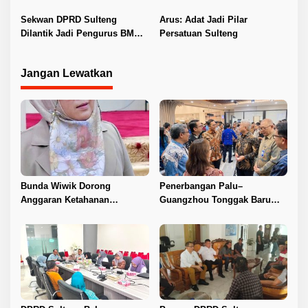
Guru ASN DPK Madrasah
Layanan Kesehatan
Sekwan DPRD Sulteng
Arus: Adat Jadi Pilar
Dilantik Jadi Pengurus BMA
Persatuan Sulteng
2026–2031
Jangan Lewatkan
Bunda Wiwik Dorong
Penerbangan Palu–
Anggaran Ketahanan
Guangzhou Tonggak Baru
Keluarga Diperkuat
Kemajuan Sulteng