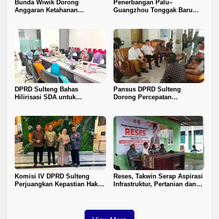
Bunda Wiwik Dorong
Penerbangan Palu–
Anggaran Ketahanan
Guangzhou Tonggak Baru
Keluarga Diperkuat
Kemajuan Sulteng
DPRD Sulteng Bahas
Pansus DPRD Sulteng
Hilirisasi SDA untuk
Dorong Percepatan
Tingkatkan PAD
Penyelesaian Konflik Agraria
Sawit di Toli-Toli
Komisi IV DPRD Sulteng
Reses, Takwin Serap Aspirasi
Perjuangkan Kepastian Hak
Infrastruktur, Pertanian dan
Guru ASN DPK Madrasah
Layanan Kesehatan