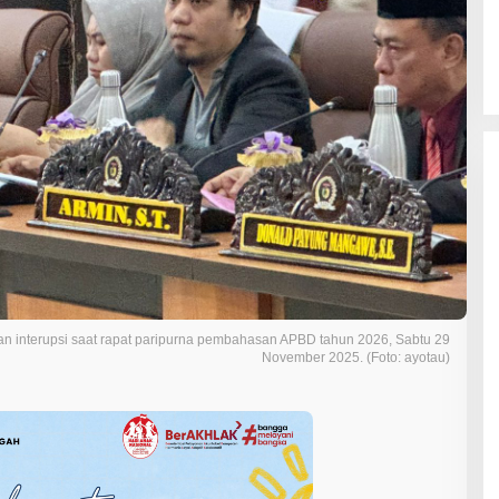
an interupsi saat rapat paripurna pembahasan APBD tahun 2026, Sabtu 29
November 2025. (Foto: ayotau)