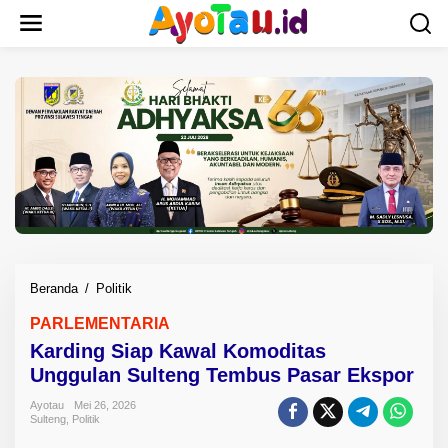
L
e
w
a
t
i
k
e
k
o
n
t
e
n
Beranda
/
Politik
K
a
PARLEMENTARIA
r
Karding Siap Kawal Komoditas
d
i
Unggulan Sulteng Tembus Pasar Ekspor
n
Ayotau
Mei 26, 2026
g
Sulteng
,
Politik
S