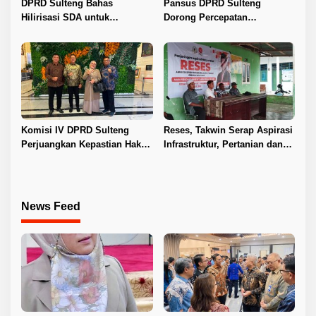
DPRD Sulteng Bahas
Pansus DPRD Sulteng
Hilirisasi SDA untuk
Dorong Percepatan
Tingkatkan PAD
Penyelesaian Konflik Agraria
Sawit di Toli-Toli
Komisi IV DPRD Sulteng
Reses, Takwin Serap Aspirasi
Perjuangkan Kepastian Hak
Infrastruktur, Pertanian dan
Guru ASN DPK Madrasah
Layanan Kesehatan
News Feed