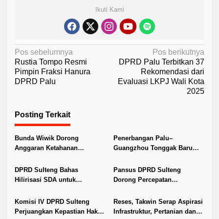
Ikuti Kami
N
Pos sebelumnya
Pos berikutnya
Rustia Tompo Resmi
DPRD Palu Terbitkan 37
a
Pimpin Fraksi Hanura
Rekomendasi dari
v
DPRD Palu
Evaluasi LKPJ Wali Kota
2025
i
g
Posting Terkait
a
s
Bunda Wiwik Dorong
Penerbangan Palu–
i
Anggaran Ketahanan
Guangzhou Tonggak Baru
Keluarga Diperkuat
Kemajuan Sulteng
p
DPRD Sulteng Bahas
Pansus DPRD Sulteng
o
Hilirisasi SDA untuk
Dorong Percepatan
s
Tingkatkan PAD
Penyelesaian Konflik Agraria
Sawit di Toli-Toli
Komisi IV DPRD Sulteng
Reses, Takwin Serap Aspirasi
Perjuangkan Kepastian Hak
Infrastruktur, Pertanian dan