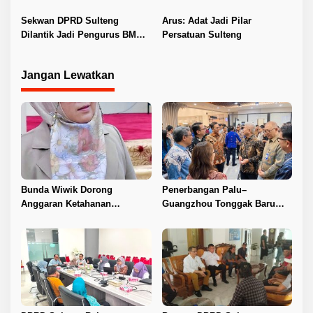
Guru ASN DPK Madrasah
Layanan Kesehatan
Sekwan DPRD Sulteng
Arus: Adat Jadi Pilar
Dilantik Jadi Pengurus BMA
Persatuan Sulteng
2026–2031
Jangan Lewatkan
Bunda Wiwik Dorong
Penerbangan Palu–
Anggaran Ketahanan
Guangzhou Tonggak Baru
Keluarga Diperkuat
Kemajuan Sulteng