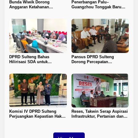
Bunda Wiwik Dorong
Penerbangan Palu–
Anggaran Ketahanan
Guangzhou Tonggak Baru
Keluarga Diperkuat
Kemajuan Sulteng
DPRD Sulteng Bahas
Pansus DPRD Sulteng
Hilirisasi SDA untuk
Dorong Percepatan
Tingkatkan PAD
Penyelesaian Konflik Agraria
Sawit di Toli-Toli
Komisi IV DPRD Sulteng
Reses, Takwin Serap Aspirasi
Perjuangkan Kepastian Hak
Infrastruktur, Pertanian dan
Guru ASN DPK Madrasah
Layanan Kesehatan