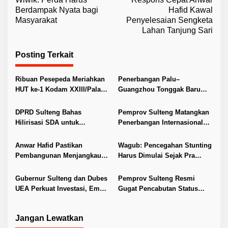
a
Berdampak Nyata bagi
Hafid Kawal
v
Masyarakat
Penyelesaian Sengketa
Lahan Tanjung Sari
i
g
Posting Terkait
a
s
Ribuan Pesepeda Meriahkan
Penerbangan Palu–
i
HUT ke-1 Kodam XXIII/Palaka
Guangzhou Tonggak Baru
Wira
Kemajuan Sulteng
p
DPRD Sulteng Bahas
Pemprov Sulteng Matangkan
o
Hilirisasi SDA untuk
Penerbangan Internasional
s
Tingkatkan PAD
Perdana Palu–Guangzhou
Anwar Hafid Pastikan
Wagub: Pencegahan Stunting
Pembangunan Menjangkau
Harus Dimulai Sejak Pra
Pelosok Tojo Una-Una
Nikah
Gubernur Sulteng dan Dubes
Pemprov Sulteng Resmi
UEA Perkuat Investasi, Empat
Gugat Pencabutan Status
Sektor Jadi Prioritas
Tuan Rumah FORNAS IX 2027
Jangan Lewatkan