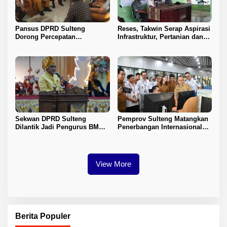
Pansus DPRD Sulteng
Reses, Takwin Serap Aspirasi
Dorong Percepatan
Infrastruktur, Pertanian dan
Penyelesaian Konflik Agraria
Layanan Kesehatan
Sawit di Toli-Toli
Sekwan DPRD Sulteng
Pemprov Sulteng Matangkan
Dilantik Jadi Pengurus BMA
Penerbangan Internasional
2026–2031
Perdana Palu–Guangzhou
View More
Berita Populer