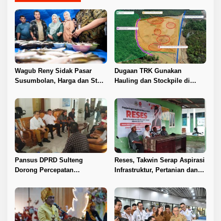
Wagub Reny Sidak Pasar
Dugaan TRK Gunakan
Susumbolan, Harga dan Stok
Hauling dan Stockpile di
Stabil
Kawasan IPIP, Koalisi Desak
Antam Buka Peta IUP
Pansus DPRD Sulteng
Reses, Takwin Serap Aspirasi
Dorong Percepatan
Infrastruktur, Pertanian dan
Penyelesaian Konflik Agraria
Layanan Kesehatan
Sawit di Toli-Toli