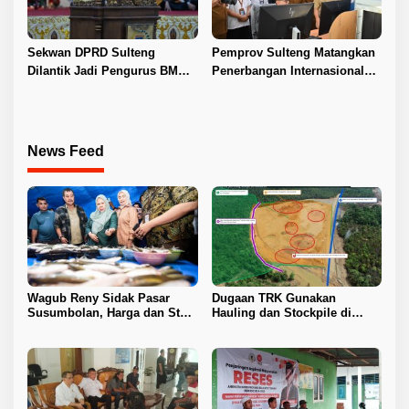
Sekwan DPRD Sulteng
Pemprov Sulteng Matangkan
Dilantik Jadi Pengurus BMA
Penerbangan Internasional
2026–2031
Perdana Palu–Guangzhou
News Feed
Wagub Reny Sidak Pasar
Dugaan TRK Gunakan
Susumbolan, Harga dan Stok
Hauling dan Stockpile di
Stabil
Kawasan IPIP, Koalisi Desak
Antam Buka Peta IUP