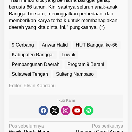
“Hari ini ibu kita yang bernama Banggai genap
berusia 66 tahun. Kini saatnya seluruh anak-anak
Banggai bersatu, meninggalkan perbedaan, dan
memberikan karya terbaik untuk membahagiakan
daerah yang kita cintai ini,” pungkasnya. (*)
9 Gerbang
Anwar Hafid
HUT Banggai ke-66
Kabupaten Banggai
Luwuk
Pembangunan Daerah
Program 9 Berani
Sulawesi Tengah
Sulteng Nambaso
Editor: Elwin Kandabu
Ikuti Kami
N
Pos sebelumnya
Pos berikutnya
Wiwik: Perda Harus
Respons Cepat Anwar