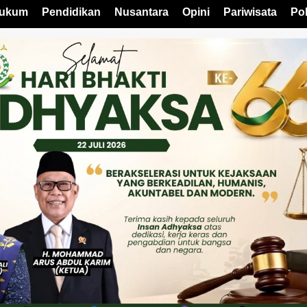
ukum
Pendidikan
Nusantara
Opini
Pariwisata
Pol