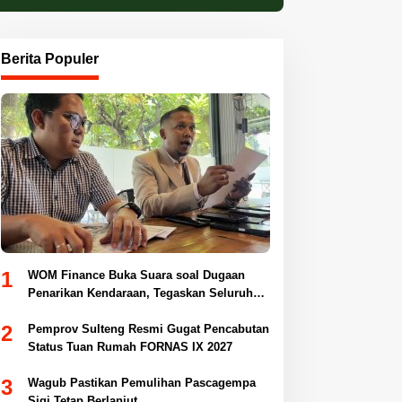
Berita Populer
1
WOM Finance Buka Suara soal Dugaan
Penarikan Kendaraan, Tegaskan Seluruh
Proses Sesuai Ketentuan Hukum
2
Pemprov Sulteng Resmi Gugat Pencabutan
Status Tuan Rumah FORNAS IX 2027
3
Wagub Pastikan Pemulihan Pascagempa
Sigi Tetap Berlanjut