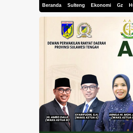
Beranda
Sulteng
Ekonomi
Gz
H