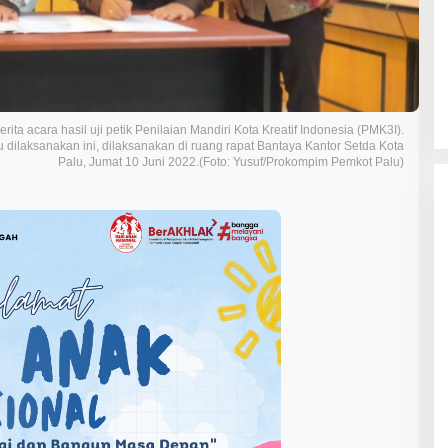
ta acara hasil uji petik Penilaian Mandiri Kota Kreatif Indonesia (PMK3I).
 dilaksanakan ini, dilaksanakan di ruang rapat Bantaya Kantor Setda Kota
Palu, Jumat 10 Juni 2022.(Foto: Yusuf/Prokompim Pemkot Palu)