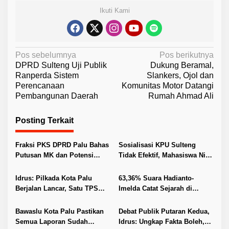
Ikuti Kami
N
Pos sebelumnya
Pos berikutnya
DPRD Sulteng Uji Publik
Dukung Beramal,
a
Ranperda Sistem
Slankers, Ojol dan
v
Perencanaan
Komunitas Motor Datangi
Pembangunan Daerah
Rumah Ahmad Ali
i
g
Posting Terkait
a
s
Fraksi PKS DPRD Palu Bahas
Sosialisasi KPU Sulteng
i
Putusan MK dan Potensi
Tidak Efektif, Mahasiswa Nilai
Penambahan Kursi DPRD
Faktor Penyebab Rendahnya
p
dengan KPU
Partisipasi
Idrus: Pilkada Kota Palu
63,36% Suara Hadianto-
o
Berjalan Lancar, Satu TPS
Imelda Catat Sejarah di
s
Gelar PSU
Pilkada Palu
Bawaslu Kota Palu Pastikan
Debat Publik Putaran Kedua,
Semua Laporan Sudah
Idrus: Ungkap Fakta Boleh,