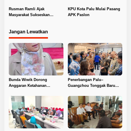
Ditindaklanjuti
Sara Tidak Boleh
Rusman Ramli Ajak
KPU Kota Palu Mulai Pasang
Masyarakat Sukseskan
APK Paslon
Pilkada Kota Palu
Jangan Lewatkan
Bunda Wiwik Dorong
Penerbangan Palu–
Anggaran Ketahanan
Guangzhou Tonggak Baru
Keluarga Diperkuat
Kemajuan Sulteng