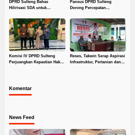
DPRD Sulteng Bahas
Pansus DPRD Sulteng
Hilirisasi SDA untuk
Dorong Percepatan
Tingkatkan PAD
Penyelesaian Konflik Agraria
Sawit di Toli-Toli
Komisi IV DPRD Sulteng
Reses, Takwin Serap Aspirasi
Perjuangkan Kepastian Hak
Infrastruktur, Pertanian dan
Guru ASN DPK Madrasah
Layanan Kesehatan
Komentar
News Feed