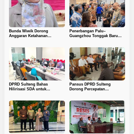
Bunda Wiwik Dorong
Penerbangan Palu–
Anggaran Ketahanan
Guangzhou Tonggak Baru
Keluarga Diperkuat
Kemajuan Sulteng
DPRD Sulteng Bahas
Pansus DPRD Sulteng
Hilirisasi SDA untuk
Dorong Percepatan
Tingkatkan PAD
Penyelesaian Konflik Agraria
Sawit di Toli-Toli