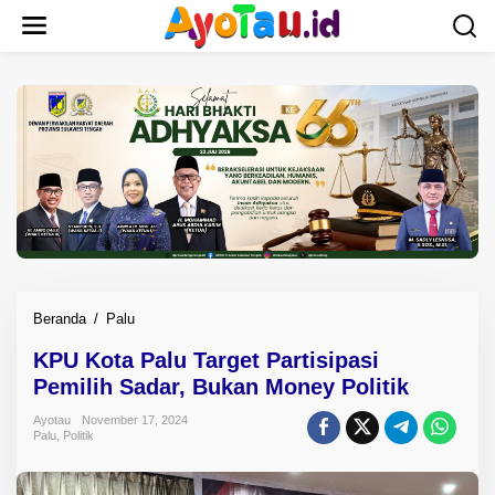
L
e
w
a
t
i
k
e
k
o
n
t
e
n
Beranda
/
Palu
K
P
KPU Kota Palu Target Partisipasi
U
Pemilih Sadar, Bukan Money Politik
K
o
Ayotau
November 17, 2024
t
Palu
,
Politik
a
P