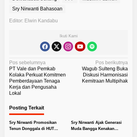
Sry Nirwanti Bahasoan
Editor: Elwin Kandabu
Ikuti Kami
N
Pos sebelumnya
Pos berikutnya
PT Vale dan Pemkab
Wagub Sulteng Buka
a
Kolaka Perkuat Komitmen
Diskusi Harmonisasi
v
Pemberdayaan Tenaga
Kemitraan Multipihak
Kerja dan Pengusaha
i
Lokal
g
a
Posting Terkait
s
i
Sry Nirwanti Promosikan
Sry Nirwanti Ajak Generasi
Tenun Donggala di HUT
Muda Bangga Kenakan
p
Dekranas ke-46
Wastra Sulteng