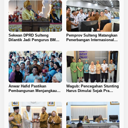
Sekwan DPRD Sulteng
Pemprov Sulteng Matangkan
Dilantik Jadi Pengurus BMA
Penerbangan Internasional
2026–2031
Perdana Palu–Guangzhou
Anwar Hafid Pastikan
Wagub: Pencegahan Stunting
Pembangunan Menjangkau
Harus Dimulai Sejak Pra
Pelosok Tojo Una-Una
Nikah