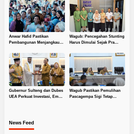
Anwar Hafid Pastikan
Wagub: Pencegahan Stunting
Pembangunan Menjangkau
Harus Dimulai Sejak Pra
Pelosok Tojo Una-Una
Nikah
Gubernur Sulteng dan Dubes
Wagub Pastikan Pemulihan
UEA Perkuat Investasi, Empat
Pascagempa Sigi Tetap
Sektor Jadi Prioritas
Berlanjut
News Feed