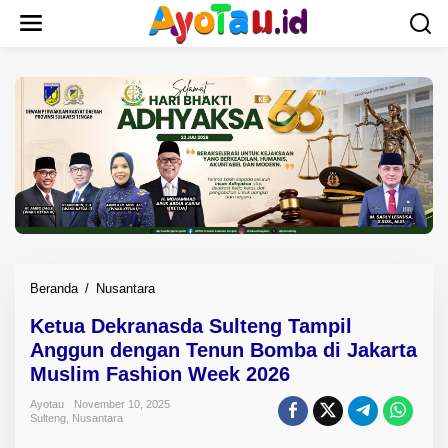
L
e
w
a
t
i
k
e
k
o
n
t
e
n
Beranda
/
Nusantara
K
e
Ketua Dekranasda Sulteng Tampil
t
Anggun dengan Tenun Bomba di Jakarta
u
a
Muslim Fashion Week 2026
D
Ayotau
November 10, 2025
e
Sulteng
,
Nusantara
k