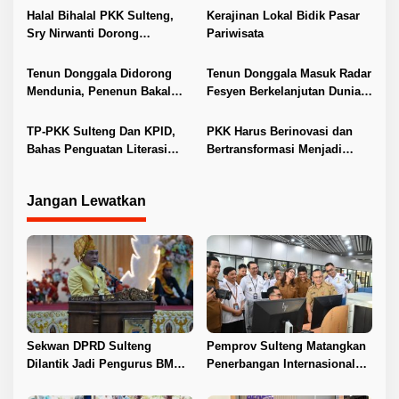
o
Halal Bihalal PKK Sulteng,
Kerajinan Lokal Bidik Pasar
s
Sry Nirwanti Dorong
Pariwisata
Perempuan Sukseskan
“Sembilan Berani”
Tenun Donggala Didorong
Tenun Donggala Masuk Radar
Mendunia, Penenun Bakal
Fesyen Berkelanjutan Dunia,
Dapat Bantuan Modal pada
EFWA Siap Kolaborasi
2026
TP-PKK Sulteng Dan KPID,
PKK Harus Berinovasi dan
Bahas Penguatan Literasi
Bertransformasi Menjadi
Siaran untuk Keluarga
Gerakan Modern
Jangan Lewatkan
Sekwan DPRD Sulteng
Pemprov Sulteng Matangkan
Dilantik Jadi Pengurus BMA
Penerbangan Internasional
2026–2031
Perdana Palu–Guangzhou