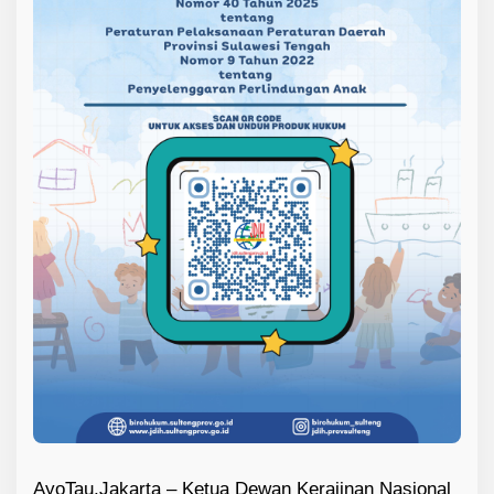
2
0
2
6
AyoTau,Jakarta – Ketua Dewan Kerajinan Nasional