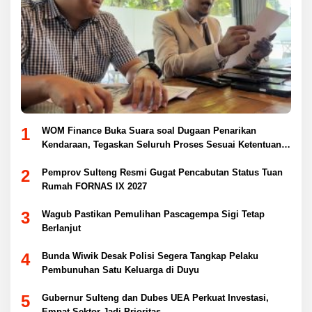
1
WOM Finance Buka Suara soal Dugaan Penarikan
Kendaraan, Tegaskan Seluruh Proses Sesuai Ketentuan
Hukum
2
Pemprov Sulteng Resmi Gugat Pencabutan Status Tuan
Rumah FORNAS IX 2027
3
Wagub Pastikan Pemulihan Pascagempa Sigi Tetap
Berlanjut
4
Bunda Wiwik Desak Polisi Segera Tangkap Pelaku
Pembunuhan Satu Keluarga di Duyu
5
Gubernur Sulteng dan Dubes UEA Perkuat Investasi,
Empat Sektor Jadi Prioritas