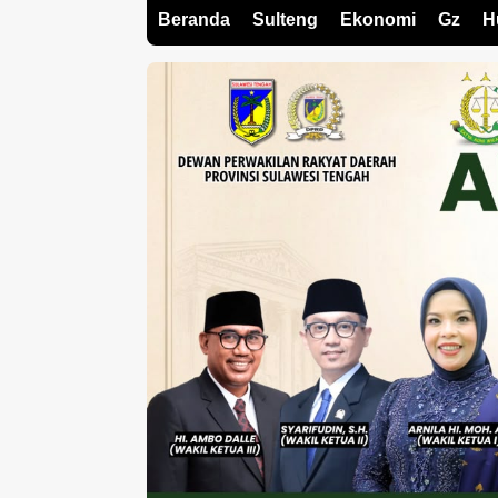
Beranda
Sulteng
Ekonomi
Gz
H