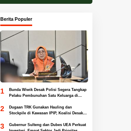
Berita Populer
1
Bunda Wiwik Desak Polisi Segera Tangkap
Pelaku Pembunuhan Satu Keluarga di
Duyu
2
Dugaan TRK Gunakan Hauling dan
Stockpile di Kawasan IPIP, Koalisi Desak
Antam Buka Peta IUP
3
Gubernur Sulteng dan Dubes UEA Perkuat
Investasi, Empat Sektor Jadi Prioritas