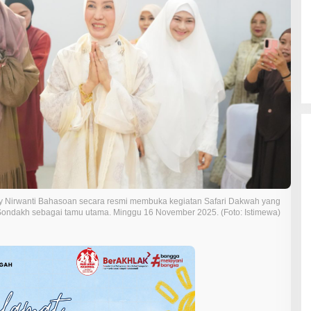
y Nirwanti Bahasoan secara resmi membuka kegiatan Safari Dakwah yang
ondakh sebagai tamu utama. Minggu 16 November 2025. (Foto: Istimewa)