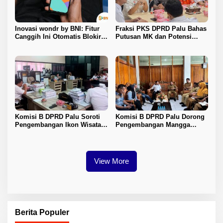
Inovasi wondr by BNI: Fitur
Fraksi PKS DPRD Palu Bahas
Canggih Ini Otomatis Blokir
Putusan MK dan Potensi
Transaksi Saat Ada Panggilan
Penambahan Kursi DPRD
Telepon
dengan KPU
Komisi B DPRD Palu Soroti
Komisi B DPRD Palu Dorong
Pengembangan Ikon Wisata
Pengembangan Mangga
Kota
Harum Manis dan Program
Pangan Murah
View More
Berita Populer