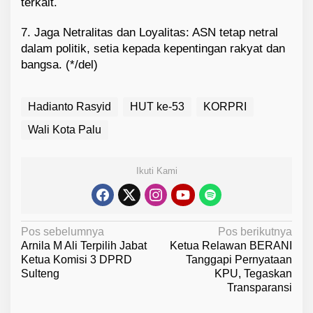
terkait.
7. Jaga Netralitas dan Loyalitas: ASN tetap netral
dalam politik, setia kepada kepentingan rakyat dan
bangsa. (*/del)
Hadianto Rasyid
HUT ke-53
KORPRI
Wali Kota Palu
Ikuti Kami
N
Pos sebelumnya
Pos berikutnya
Arnila M Ali Terpilih Jabat
Ketua Relawan BERANI
a
Ketua Komisi 3 DPRD
Tanggapi Pernyataan
v
Sulteng
KPU, Tegaskan
Transparansi
i