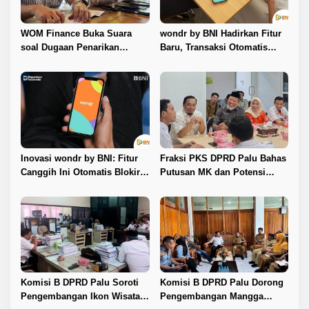
WOM Finance Buka Suara
wondr by BNI Hadirkan Fitur
soal Dugaan Penarikan
Baru, Transaksi Otomatis
Kendaraan, Tegaskan Seluruh
Terkunci Saat Ada Panggilan
Proses Sesuai Ketentuan
Telepon
Hukum
Inovasi wondr by BNI: Fitur
Fraksi PKS DPRD Palu Bahas
Canggih Ini Otomatis Blokir
Putusan MK dan Potensi
Transaksi Saat Ada Panggilan
Penambahan Kursi DPRD
Telepon
dengan KPU
Komisi B DPRD Palu Soroti
Komisi B DPRD Palu Dorong
Pengembangan Ikon Wisata
Pengembangan Mangga