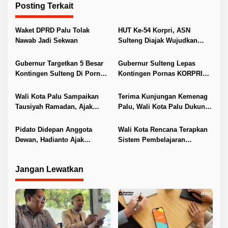
g
Posting Terkait
a
s
Waket DPRD Palu Tolak
HUT Ke-54 Korpri, ASN
i
Nawab Jadi Sekwan
Sulteng Diajak Wujudkan
Korpri Siaga
p
Gubernur Targetkan 5 Besar
Gubernur Sulteng Lepas
o
Kontingen Sulteng Di Pornas
Kontingen Pornas KORPRI
s
KORPRI XVII 2025
XVII ke Palembang
Wali Kota Palu Sampaikan
Terima Kunjungan Kemenag
Tausiyah Ramadan, Ajak
Palu, Wali Kota Palu Dukung
Jemaah Perbanyak Shalawat
Program PPG untuk Guru PAI
Pidato Didepan Anggota
Wali Kota Rencana Terapkan
Dewan, Hadianto Ajak
Sistem Pembelajaran
Kerjasama Ditingkatkan
Kombinasi Daring-Tatap Muka
di Sekolah
Jangan Lewatkan