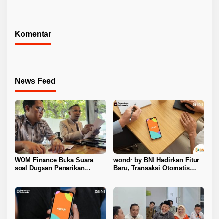
Kota
Harum Manis dan Program
Pangan Murah
Komentar
News Feed
WOM Finance Buka Suara
wondr by BNI Hadirkan Fitur
soal Dugaan Penarikan
Baru, Transaksi Otomatis
Kendaraan, Tegaskan Seluruh
Terkunci Saat Ada Panggilan
Proses Sesuai Ketentuan
Telepon
Hukum