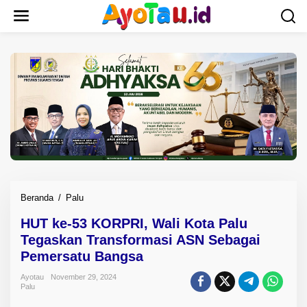
L
e
w
a
t
i
k
e
k
o
n
t
e
n
Beranda
/
Palu
H
U
HUT ke-53 KORPRI, Wali Kota Palu
T
Tegaskan Transformasi ASN Sebagai
k
e
Pemersatu Bangsa
-
Ayotau
November 29, 2024
5
Palu
3