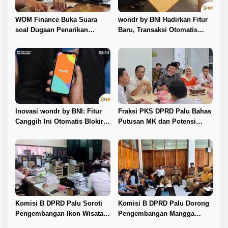
WOM Finance Buka Suara
wondr by BNI Hadirkan Fitur
soal Dugaan Penarikan
Baru, Transaksi Otomatis
Kendaraan, Tegaskan Seluruh
Terkunci Saat Ada Panggilan
Proses Sesuai Ketentuan
Telepon
Hukum
Inovasi wondr by BNI: Fitur
Fraksi PKS DPRD Palu Bahas
Canggih Ini Otomatis Blokir
Putusan MK dan Potensi
Transaksi Saat Ada Panggilan
Penambahan Kursi DPRD
Telepon
dengan KPU
Komisi B DPRD Palu Soroti
Komisi B DPRD Palu Dorong
Pengembangan Ikon Wisata
Pengembangan Mangga
Kota
Harum Manis dan Program