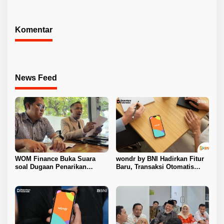
Pangan Murah
Komentar
News Feed
WOM Finance Buka Suara
wondr by BNI Hadirkan Fitur
soal Dugaan Penarikan
Baru, Transaksi Otomatis
Kendaraan, Tegaskan Seluruh
Terkunci Saat Ada Panggilan
Proses Sesuai Ketentuan
Telepon
Hukum