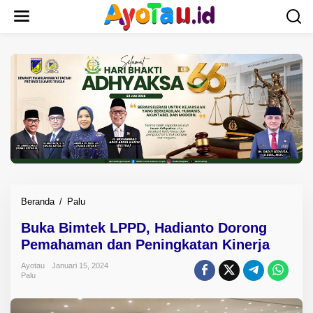
L
e
w
a
t
i
k
e
k
o
n
t
e
n
Beranda
/
Palu
B
u
Buka Bimtek LPPD, Hadianto Dorong
k
Pemahaman dan Peningkatan Kinerja
a
B
Ayotau
Januari 15, 2024
i
Palu
m
t