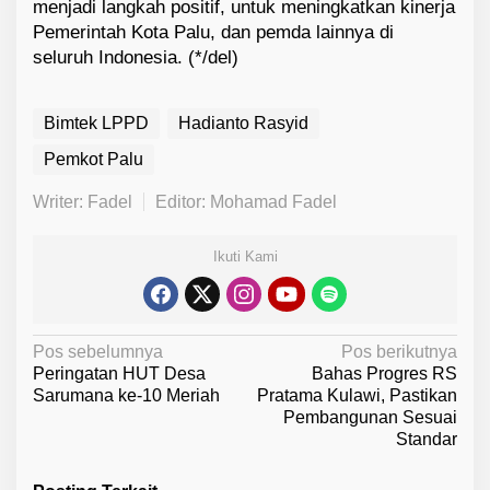
menjadi langkah positif, untuk meningkatkan kinerja
Pemerintah Kota Palu, dan pemda lainnya di
seluruh Indonesia. (*/del)
Bimtek LPPD
Hadianto Rasyid
Pemkot Palu
Writer: Fadel
Editor: Mohamad Fadel
Ikuti Kami
N
Pos sebelumnya
Pos berikutnya
Peringatan HUT Desa
Bahas Progres RS
a
Sarumana ke-10 Meriah
Pratama Kulawi, Pastikan
v
Pembangunan Sesuai
Standar
i
g