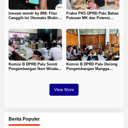
Inovasi wondr by BNI: Fitur
Fraksi PKS DPRD Palu Bahas
Canggih Ini Otomatis Blokir
Putusan MK dan Potensi
Transaksi Saat Ada Panggilan
Penambahan Kursi DPRD
Telepon
dengan KPU
Komisi B DPRD Palu Soroti
Komisi B DPRD Palu Dorong
Pengembangan Ikon Wisata
Pengembangan Mangga
Kota
Harum Manis dan Program
Pangan Murah
View More
Berita Populer