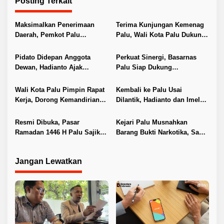
Posting Terkait
a
s
Maksimalkan Penerimaan
Terima Kunjungan Kemenag
i
Daerah, Pemkot Palu
Palu, Wali Kota Palu Dukung
Distribusikan SPPT PBB-P2
Program PPG untuk Guru PAI
p
ke Camat
Pidato Didepan Anggota
Perkuat Sinergi, Basarnas
o
Dewan, Hadianto Ajak
Palu Siap Dukung
s
Kerjasama Ditingkatkan
Penanganan Darurat di
Perairan Kota Palu
Wali Kota Palu Pimpin Rapat
Kembali ke Palu Usai
Kerja, Dorong Kemandirian
Dilantik, Hadianto dan Imelda
dan Efisiensi Anggaran
Disambut dengan Prosesi
Adat
Resmi Dibuka, Pasar
Kejari Palu Musnahkan
Ramadan 1446 H Palu Sajikan
Barang Bukti Narkotika, Sabu
Kuliner dan Transaksi Digital
Direbus dan Dibuang ke
Selokan
Jangan Lewatkan