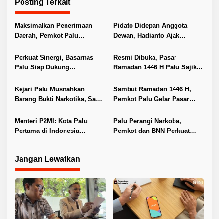
Posting Terkait
a
s
Maksimalkan Penerimaan
Pidato Didepan Anggota
i
Daerah, Pemkot Palu
Dewan, Hadianto Ajak
Distribusikan SPPT PBB-P2
Kerjasama Ditingkatkan
p
ke Camat
Perkuat Sinergi, Basarnas
Resmi Dibuka, Pasar
o
Palu Siap Dukung
Ramadan 1446 H Palu Sajikan
s
Penanganan Darurat di
Kuliner dan Transaksi Digital
Perairan Kota Palu
Kejari Palu Musnahkan
Sambut Ramadan 1446 H,
Barang Bukti Narkotika, Sabu
Pemkot Palu Gelar Pasar
Direbus dan Dibuang ke
Murah untuk Warga
Selokan
Menteri P2MI: Kota Palu
Palu Perangi Narkoba,
Pertama di Indonesia
Pemkot dan BNN Perkuat
Hibahkan Lahan Bangun BLK-
Sinergi dalam Forum P4GN
LN
Jangan Lewatkan