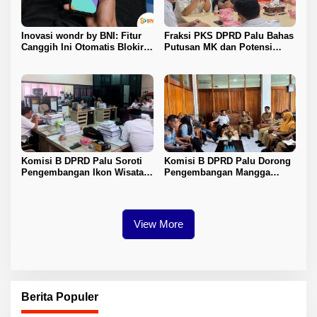
Inovasi wondr by BNI: Fitur
Fraksi PKS DPRD Palu Bahas
Canggih Ini Otomatis Blokir
Putusan MK dan Potensi
Transaksi Saat Ada Panggilan
Penambahan Kursi DPRD
Telepon
dengan KPU
Komisi B DPRD Palu Soroti
Komisi B DPRD Palu Dorong
Pengembangan Ikon Wisata
Pengembangan Mangga
Kota
Harum Manis dan Program
Pangan Murah
View More
Berita Populer