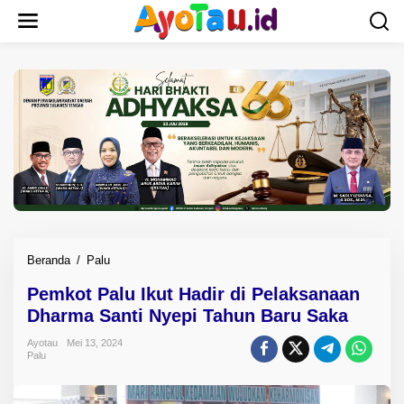
L
e
w
a
t
i
k
e
k
o
n
t
e
n
Beranda
/
Palu
P
e
Pemkot Palu Ikut Hadir di Pelaksanaan
m
Dharma Santi Nyepi Tahun Baru Saka
k
o
Ayotau
Mei 13, 2024
t
Palu
P
a