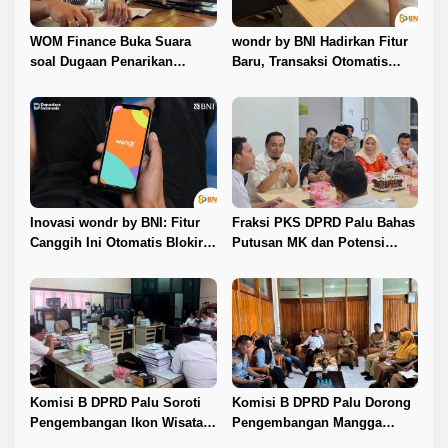
WOM Finance Buka Suara
wondr by BNI Hadirkan Fitur
soal Dugaan Penarikan
Baru, Transaksi Otomatis
Kendaraan, Tegaskan Seluruh
Terkunci Saat Ada Panggilan
Proses Sesuai Ketentuan
Telepon
Hukum
Inovasi wondr by BNI: Fitur
Fraksi PKS DPRD Palu Bahas
Canggih Ini Otomatis Blokir
Putusan MK dan Potensi
Transaksi Saat Ada Panggilan
Penambahan Kursi DPRD
Telepon
dengan KPU
Komisi B DPRD Palu Soroti
Komisi B DPRD Palu Dorong
Pengembangan Ikon Wisata
Pengembangan Mangga
Kota
Harum Manis dan Program