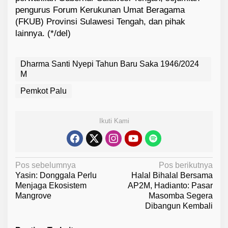
pengurus Forum Kerukunan Umat Beragama
(FKUB) Provinsi Sulawesi Tengah, dan pihak
lainnya. (*/del)
Dharma Santi Nyepi Tahun Baru Saka 1946/2024
M
Pemkot Palu
Ikuti Kami
N
Pos sebelumnya
Pos berikutnya
Yasin: Donggala Perlu
Halal Bihalal Bersama
a
Menjaga Ekosistem
AP2M, Hadianto: Pasar
v
Mangrove
Masomba Segera
Dibangun Kembali
i
g