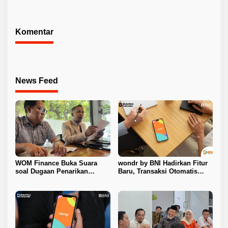
Pangan Murah
Komentar
News Feed
WOM Finance Buka Suara
wondr by BNI Hadirkan Fitur
soal Dugaan Penarikan
Baru, Transaksi Otomatis
Kendaraan, Tegaskan Seluruh
Terkunci Saat Ada Panggilan
Proses Sesuai Ketentuan
Telepon
Hukum