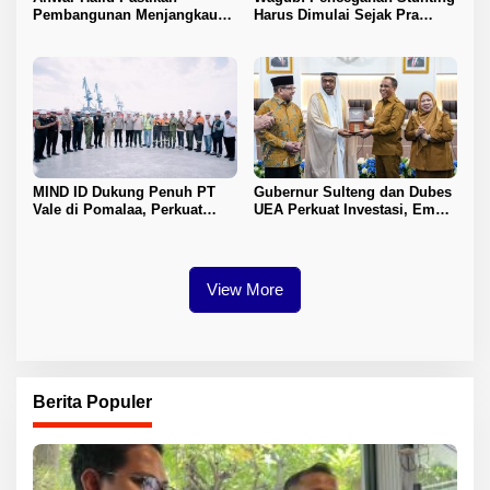
Pembangunan Menjangkau
Harus Dimulai Sejak Pra
Pelosok Tojo Una-Una
Nikah
MIND ID Dukung Penuh PT
Gubernur Sulteng dan Dubes
Vale di Pomalaa, Perkuat
UEA Perkuat Investasi, Empat
Kepastian Investasi dan
Sektor Jadi Prioritas
Hilirisasi Nikel
View More
Berita Populer