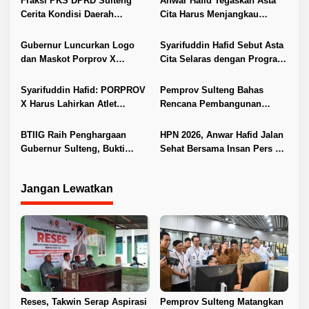
Fraksi PKS DPRD Sulteng
Anwar Hafid Tegaskan Asta
i
Cerita Kondisi Daerah
Cita Harus Menjangkau
Penghasil Tambang Kepada
Pelosok Sulteng
p
Fraksi PKS DKI Jakarta
Gubernur Luncurkan Logo
Syarifuddin Hafid Sebut Asta
o
dan Maskot Porprov X
Cita Selaras dengan Program
s
Sulteng 2026
9 Berani Sulteng
Syarifuddin Hafid: PORPROV
Pemprov Sulteng Bahas
X Harus Lahirkan Atlet
Rencana Pembangunan
Menuju PON
Jembatan PT SII di Morowali
BTIIG Raih Penghargaan
HPN 2026, Anwar Hafid Jalan
Gubernur Sulteng, Bukti
Sehat Bersama Insan Pers di
Kepatuhan Pajak Dukung PAD
Morowali
Jangan Lewatkan
Reses, Takwin Serap Aspirasi
Pemprov Sulteng Matangkan