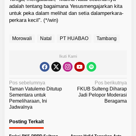
adalah
tentang
bagaimana
Yesus
mengajarkan
kita
untuk
peka
dalam
melihat
dan
setia
dalam
perkara-
perkara
kecil
”. (*/win)
Morowali
Natal
PT HUABAO
Tambang
Ikuti Kami
N
Pos sebelumnya
Pos berikutnya
Taman Vatulemo Ditutup
FKUB Sulteng Diharap
a
Sementara untuk
Jadi Pelopor Moderasi
v
Pemeliharaan, Ini
Beragama
Jadwalnya
i
g
Posting Terkait
a
s