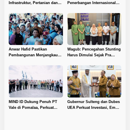
Infrastruktur, Pertanian dan
Penerbangan Internasional
Layanan Kesehatan
Perdana Palu–Guangzhou
Anwar Hafid Pastikan
Wagub: Pencegahan Stunting
Pembangunan Menjangkau
Harus Dimulai Sejak Pra
Pelosok Tojo Una-Una
Nikah
MIND ID Dukung Penuh PT
Gubernur Sulteng dan Dubes
Vale di Pomalaa, Perkuat
UEA Perkuat Investasi, Empat
Kepastian Investasi dan
Sektor Jadi Prioritas
Hilirisasi Nikel