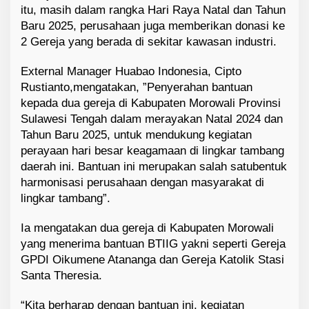
itu, masih dalam rangka Hari Raya Natal dan Tahun
Baru 2025, perusahaan juga memberikan donasi ke
2
Gereja yang berada di sekitar kawasan
industri.
External Manager Huabao Indonesia, Cipto
Rustianto,
mengatakan,
”
P
enyerahan
bantuan
kepada
dua
gereja
di
Kabupaten
Morowali
Provinsi
Sulawesi Tengah
dalam
merayakan
Natal 2024
dan
Tahun
Baru
2025,
untuk
mendukung
kegiatan
perayaan
hari
besar
keagamaan
di
lingkar
tambang
daerah
ini
.
Bantuan
ini
merupakan
salah
satu
bentuk
harmonisasi
perusahaan
dengan
masyarakat
di
lingkar
tambang
”.
Ia
mengatakan
dua
gereja
di
Kabupaten
Morowali
yang
menerima
bantuan
BTIIG
yakni
seperti Gereja
GPDI Oikumene Atananga dan
Gereja Katolik Stasi
Santa Theresia
.
“Kita
berharap
dengan
bantuan
ini
,
kegiatan