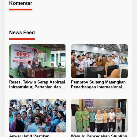
Komentar
News Feed
Reses, Takwin Serap Aspirasi
Pemprov Sulteng Matangkan
Infrastruktur, Pertanian dan
Penerbangan Internasional
Layanan Kesehatan
Perdana Palu–Guangzhou
Anwar Hafid Pastikan
Wagub: Pencegahan Stunting