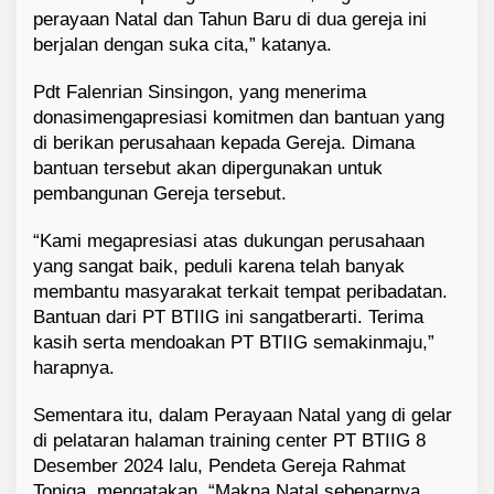
perayaan
Natal
dan
Tahun
Baru
di
dua
gereja
ini
berjalan
dengan
suka
cita
,”
katanya
.
Pdt
Falenrian
Sinsingon
,
yang
menerima
donasi
mengapresiasi
komitmen
dan
bantuan
yang
di berikan perusahaan
kepada
Gereja
.
Dimana
bantuan
tersebut
akan
dipergunakan
untuk
pembangunan
Gereja
tersebut
.
“
Kami
megapresiasi
atas
dukungan
perusahaan
yang sangat baik
,
peduli
karena
telah
banyak
membantu
masyarakat
terkait
tempat
peribadatan
.
Bantuan
dari
PT
BTIIG
ini
sangat
berarti
.
Terima
kasih
serta
mendoakan
PT
BTIIG
semakin
maju
,”
harapnya
.
Sementara
itu
,
dalam
Perayaan
Natal yang di
gelar
di
pelataran
halaman
training center PT BTIIG 8
Desember
2024
lalu
,
Pendeta
Gereja
Rahmat
Toniga
,
mengatakan
,
“
Makna
Natal
sebenarnya