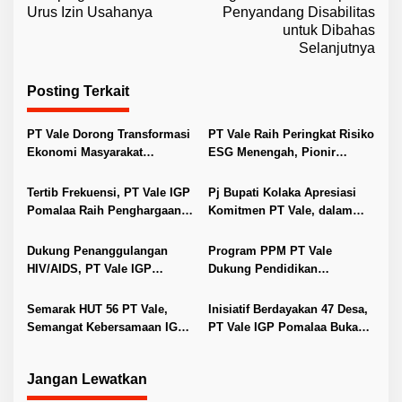
v
Urus Izin Usahanya
Penyandang Disabilitas
untuk Dibahas
i
Selanjutnya
g
a
Posting Terkait
s
i
PT Vale Dorong Transformasi
PT Vale Raih Peringkat Risiko
Ekonomi Masyarakat
ESG Menengah, Pionir
p
Pomalaa Lewat Program LRP
Pertambangan Berkelanjutan
o
Tertib Frekuensi, PT Vale IGP
Pj Bupati Kolaka Apresiasi
s
Pomalaa Raih Penghargaan
Komitmen PT Vale, dalam
Loka Monitor SFR Kendari
Praktik Pertambangan
Berkelanjutan
Dukung Penanggulangan
Program PPM PT Vale
HIV/AIDS, PT Vale IGP
Dukung Pendidikan
Pomalaa Raih Penghargaan
Mahasiswa Prasejahtera USN
Kemnaker Kategori Gold
Kolaka
Semarak HUT 56 PT Vale,
Inisiatif Berdayakan 47 Desa,
Semangat Kebersamaan IGP
PT Vale IGP Pomalaa Buka
Pomalaa dan Masyarakat
Kompetisi Lomba Desa
Lestari
Jangan Lewatkan