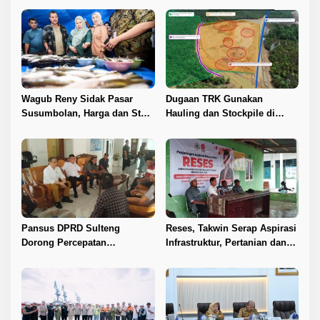
Wagub Reny Sidak Pasar
Dugaan TRK Gunakan
Susumbolan, Harga dan Stok
Hauling dan Stockpile di
Stabil
Kawasan IPIP, Koalisi Desak
Antam Buka Peta IUP
Pansus DPRD Sulteng
Reses, Takwin Serap Aspirasi
Dorong Percepatan
Infrastruktur, Pertanian dan
Penyelesaian Konflik Agraria
Layanan Kesehatan
Sawit di Toli-Toli