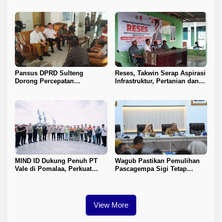
Stabil
Kawasan IPIP, Koalisi Desak
Antam Buka Peta IUP
Pansus DPRD Sulteng
Reses, Takwin Serap Aspirasi
Dorong Percepatan
Infrastruktur, Pertanian dan
Penyelesaian Konflik Agraria
Layanan Kesehatan
Sawit di Toli-Toli
MIND ID Dukung Penuh PT
Wagub Pastikan Pemulihan
Vale di Pomalaa, Perkuat
Pascagempa Sigi Tetap
Kepastian Investasi dan
Berlanjut
Hilirisasi Nikel
View More