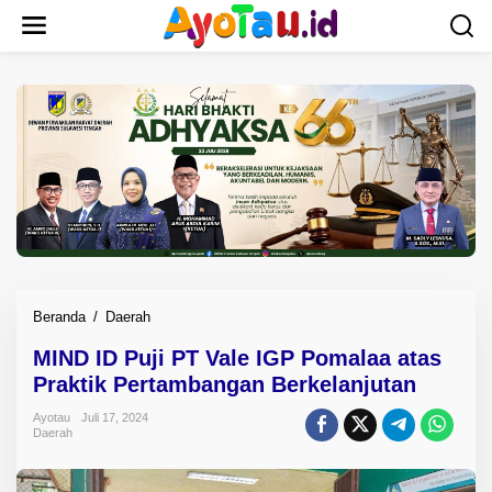
L
e
w
a
t
i
k
e
k
o
n
t
e
n
Beranda
/
Daerah
M
I
MIND ID Puji PT Vale IGP Pomalaa atas
N
Praktik Pertambangan Berkelanjutan
D
I
Ayotau
Juli 17, 2024
D
Daerah
P
u