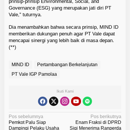
prinsip-prinsip Environmental, Social, and
Governance (ESG) yang merupakan jati diri PT
Vale,” tuturnya.
Dia menambahkan bahwa secara prinsip, MIND ID
memberikan dukungan penuh agar PT Vale dapat
mencapai sinergi yang lebih baik di masa depan.
(**)
MIND ID
Pertambangan Berkelanjutan
PT Vale IGP Pamolaa
Ikuti Kami
N
Pos sebelumnya
Pos berikutnya
Pemkot Palu Siap
Enam Fraksi di DPRD
a
Dampingi Pelaku Usaha
Sigi Menerima Ranperda