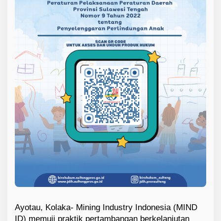
e
l
a
n
j
u
t
a
n
Ayotau, Kolaka- Mining Industry Indonesia (MIND
ID) memuji praktik pertambangan berkelanjutan