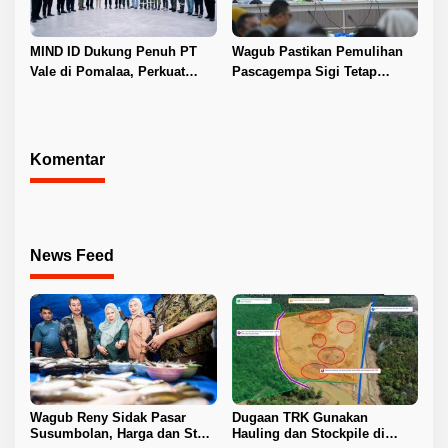
MIND ID Dukung Penuh PT
Wagub Pastikan Pemulihan
Vale di Pomalaa, Perkuat
Pascagempa Sigi Tetap
Kepastian Investasi dan
Berlanjut
Hilirisasi Nikel
Komentar
News Feed
Wagub Reny Sidak Pasar
Dugaan TRK Gunakan
Susumbolan, Harga dan Stok
Hauling dan Stockpile di