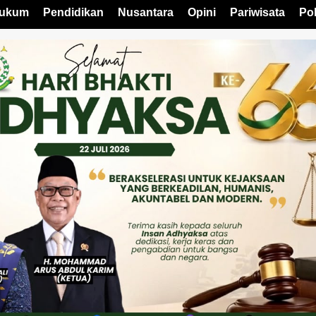
ukum
Pendidikan
Nusantara
Opini
Pariwisata
Pol