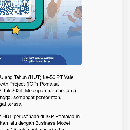
 Ulang Tahun (HUT) ke-56 PT Vale
owth Project (IGP) Pomalaa
8 Juli 2024. Meskipun baru pertama
ongga, semangat pemerintah,
at terasa.
 HUT perusahaan di IGP Pomalaa ini
ekan lalu dengan Business Model
akan 15 kelompok peserta dari