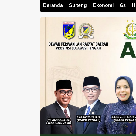
Beranda
Sulteng
Ekonomi
Gz
H