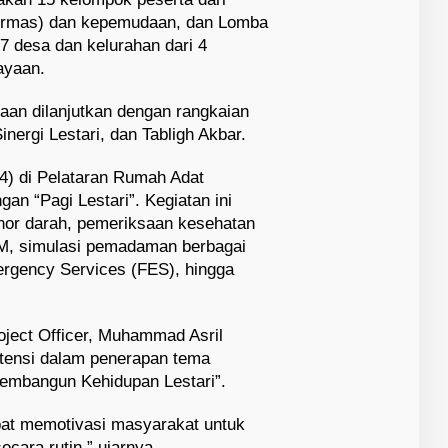
Ormas) dan kepemudaan, dan Lomba
7 desa dan kelurahan dari 4
ayaan.
yaan dilanjutkan dengan rangkaian
inergi Lestari, dan Tabligh Akbar.
4) di Pelataran Rumah Adat
an “Pagi Lestari”. Kegiatan ini
onor darah, pemeriksaan kesehatan
KM, simulasi pemadaman berbagai
ergency Services (FES), hingga
oject Officer, Muhammad Asril
tensi dalam penerapan tema
Membangun Kehidupan Lestari”.
apat memotivasi masyarakat untuk
ecara rutin,” ujarnya.