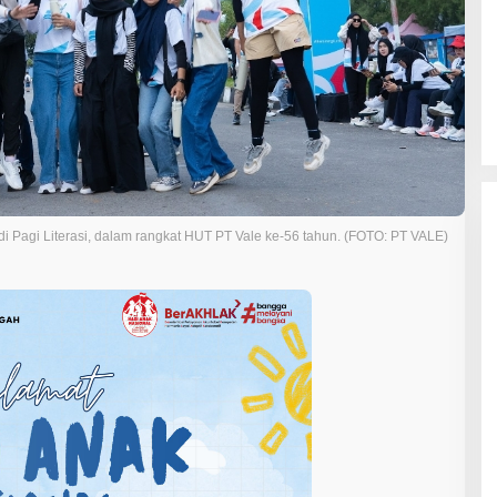
 di Pagi Literasi, dalam rangkat HUT PT Vale ke-56 tahun. (FOTO: PT VALE)