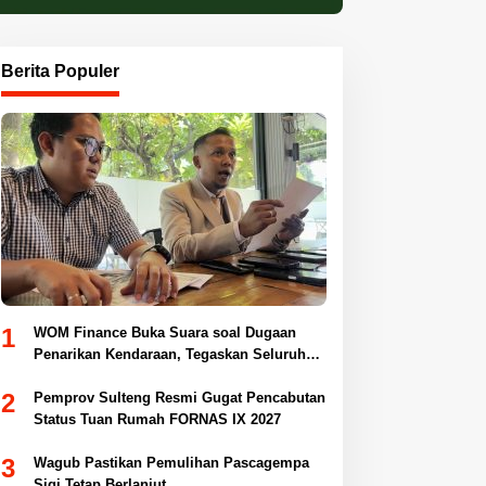
Berita Populer
1
WOM Finance Buka Suara soal Dugaan
Penarikan Kendaraan, Tegaskan Seluruh
Proses Sesuai Ketentuan Hukum
2
Pemprov Sulteng Resmi Gugat Pencabutan
Status Tuan Rumah FORNAS IX 2027
3
Wagub Pastikan Pemulihan Pascagempa
Sigi Tetap Berlanjut