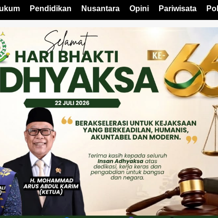
ukum
Pendidikan
Nusantara
Opini
Pariwisata
Pol