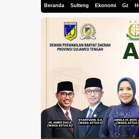
Beranda
Sulteng
Ekonomi
Gz
H