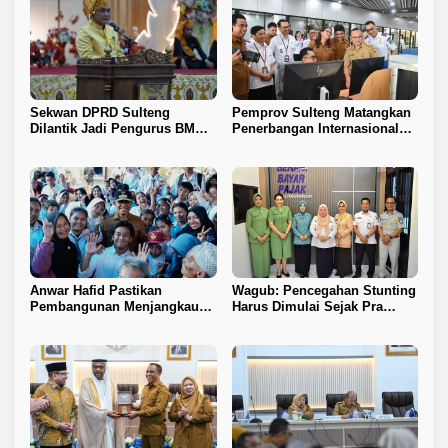
Sekwan DPRD Sulteng
Pemprov Sulteng Matangkan
Dilantik Jadi Pengurus BMA
Penerbangan Internasional
2026–2031
Perdana Palu–Guangzhou
Anwar Hafid Pastikan
Wagub: Pencegahan Stunting
Pembangunan Menjangkau
Harus Dimulai Sejak Pra
Pelosok Tojo Una-Una
Nikah