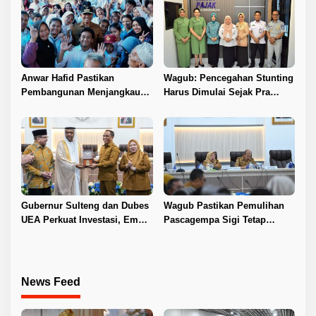
Anwar Hafid Pastikan
Wagub: Pencegahan Stunting
Pembangunan Menjangkau
Harus Dimulai Sejak Pra
Pelosok Tojo Una-Una
Nikah
Gubernur Sulteng dan Dubes
Wagub Pastikan Pemulihan
UEA Perkuat Investasi, Empat
Pascagempa Sigi Tetap
Sektor Jadi Prioritas
Berlanjut
News Feed