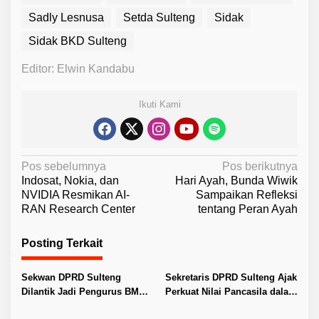
Sadly Lesnusa
Setda Sulteng
Sidak
Sidak BKD Sulteng
Editor: Elwin Kandabu
Ikuti Kami
N
Pos sebelumnya
Pos berikutnya
Indosat, Nokia, dan
Hari Ayah, Bunda Wiwik
a
NVIDIA Resmikan AI-
Sampaikan Refleksi
v
RAN Research Center
tentang Peran Ayah
i
Posting Terkait
g
a
Sekwan DPRD Sulteng
Sekretaris DPRD Sulteng Ajak
s
Dilantik Jadi Pengurus BMA
Perkuat Nilai Pancasila dalam
i
2026–2031
Pelayanan Publik