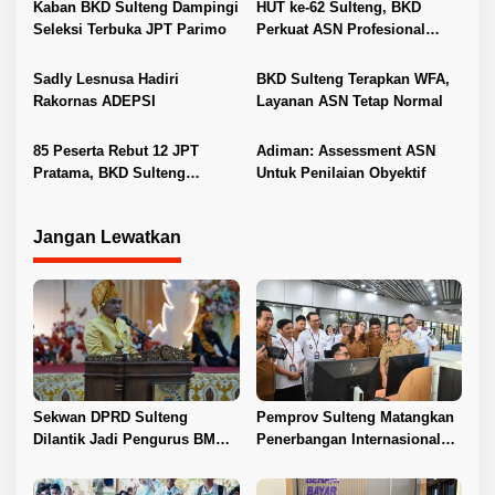
p
Kaban BKD Sulteng Dampingi
HUT ke-62 Sulteng, BKD
Seleksi Terbuka JPT Parimo
Perkuat ASN Profesional
o
Menuju Sulteng Nambaso
s
Sadly Lesnusa Hadiri
BKD Sulteng Terapkan WFA,
Rakornas ADEPSI
Layanan ASN Tetap Normal
85 Peserta Rebut 12 JPT
Adiman: Assessment ASN
Pratama, BKD Sulteng
Untuk Penilaian Obyektif
Pastikan Seleksi Transparan
Jangan Lewatkan
Sekwan DPRD Sulteng
Pemprov Sulteng Matangkan
Dilantik Jadi Pengurus BMA
Penerbangan Internasional
2026–2031
Perdana Palu–Guangzhou