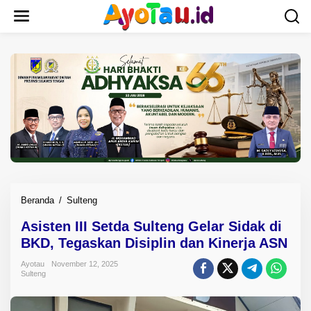
L
e
w
a
t
i
k
e
k
o
n
t
e
n
Beranda
/
Sulteng
A
s
Asisten III Setda Sulteng Gelar Sidak di
i
BKD, Tegaskan Disiplin dan Kinerja ASN
s
t
Ayotau
November 12, 2025
e
Sulteng
n
I