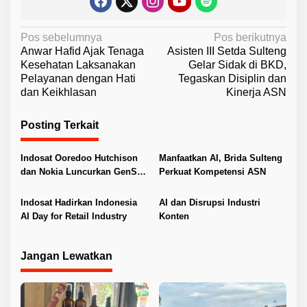
N
Pos sebelumnya
Pos berikutnya
Anwar Hafid Ajak Tenaga
Asisten III Setda Sulteng
a
Kesehatan Laksanakan
Gelar Sidak di BKD,
v
Pelayanan dengan Hati
Tegaskan Disiplin dan
dan Keikhlasan
Kinerja ASN
i
g
Posting Terkait
a
s
Indosat Ooredoo Hutchison
Manfaatkan AI, Brida Sulteng
i
dan Nokia Luncurkan GenSi
Perkuat Kompetensi ASN
Berdayakan Generasi Muda
p
Indonesia melalui Literasi AI
Indosat Hadirkan Indonesia
AI dan Disrupsi Industri
o
AI Day for Retail Industry
Konten
s
Jangan Lewatkan