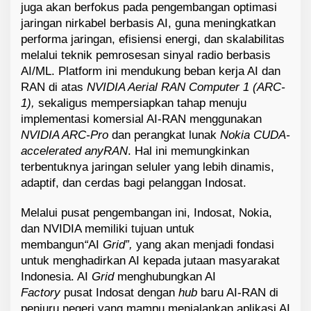
juga akan berfokus pada pengembangan optimasi
jaringan nirkabel berbasis AI, guna meningkatkan
performa jaringan, efisiensi energi, dan skalabilitas
melalui teknik pemrosesan sinyal radio berbasis
AI/ML. Platform ini mendukung beban kerja AI dan
RAN di atas
NVIDIA Aerial RAN Computer 1 (ARC-
1),
sekaligus mempersiapkan tahap menuju
implementasi komersial AI-RAN menggunakan
NVIDIA ARC-Pro
dan perangkat lunak
Nokia CUDA-
accelerated anyRAN
. Hal ini memungkinkan
terbentuknya jaringan seluler yang lebih dinamis,
adaptif, dan cerdas bagi pelanggan Indosat.
Melalui pusat pengembangan ini, Indosat, Nokia,
dan NVIDIA memiliki tujuan untuk
membangun
“
AI
Grid”,
yang akan menjadi fondasi
untuk menghadirkan AI kepada jutaan masyarakat
Indonesia. AI
Grid
menghubungkan AI
Factory
pusat Indosat dengan
hub
baru AI-RAN di
penjuru negeri yang mampu menjalankan aplikasi AI