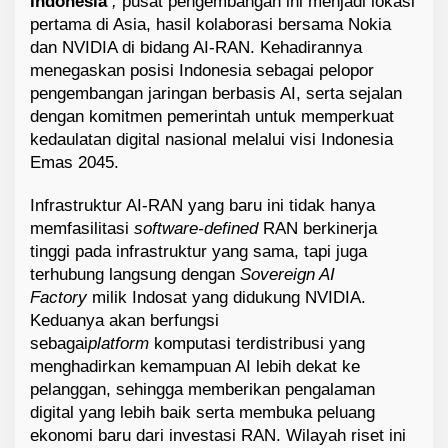
Indonesia’
,
pusat pengembangan ini menjadi lokasi
pertama di Asia, hasil kolaborasi bersama Nokia
dan NVIDIA di bidang AI-RAN. Kehadirannya
menegaskan posisi Indonesia sebagai pelopor
pengembangan jaringan berbasis AI, serta sejalan
dengan komitmen pemerintah untuk memperkuat
kedaulatan digital nasional melalui visi Indonesia
Emas 2045.
Infrastruktur AI-RAN yang baru ini tidak hanya
memfasilitasi
software-defined
RAN berkinerja
tinggi pada infrastruktur yang sama, tapi juga
terhubung langsung dengan
Sovereign AI
Factory
milik Indosat yang didukung NVIDIA.
Keduanya akan berfungsi
sebagai
platform
komputasi terdistribusi yang
menghadirkan kemampuan AI lebih dekat ke
pelanggan, sehingga memberikan pengalaman
digital yang lebih baik serta membuka peluang
ekonomi baru dari investasi RAN. Wilayah riset ini