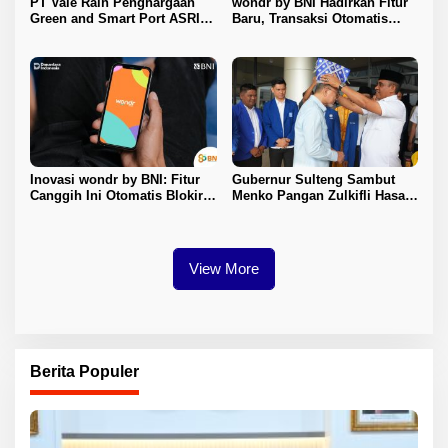
PT Vale Raih Penghargaan
wondr by BNI Hadirkan Fitur
Green and Smart Port ASRI
Baru, Transaksi Otomatis
2026, Pelabuhan Balantang
Terkunci Saat Ada Panggilan
Diakui Berbasis Digital dan
Telepon
Ramah Lingkungan
Inovasi wondr by BNI: Fitur
Gubernur Sulteng Sambut
Canggih Ini Otomatis Blokir
Menko Pangan Zulkifli Hasan,
Transaksi Saat Ada Panggilan
Hadiri Rembuk Tani di Sigi
Telepon
View More
Berita Populer