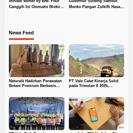
Inovasi wondr by BNI: Fitur
Gubernur Sulteng Sambut
Canggih Ini Otomatis Blokir
Menko Pangan Zulkifli Hasan,
Transaksi Saat Ada Panggilan
Hadiri Rembuk Tani di Sigi
Telepon
News Feed
Naturalē Hadirkan Perawatan
PT Vale Catat Kinerja Solid
Botani Premium Berbasis
pada Triwulan II 2026,
Keberlanjutan
Produksi Nikel Naik 19
Persen