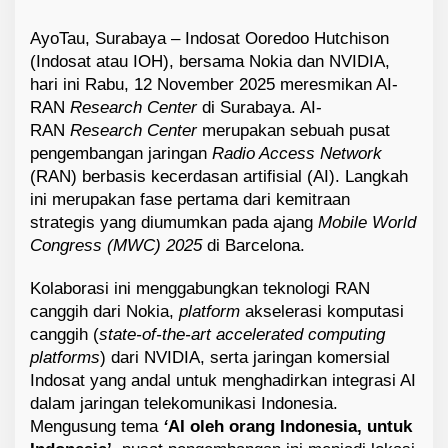
AyoTau, Surabaya – Indosat Ooredoo Hutchison
(Indosat atau IOH), bersama Nokia dan NVIDIA,
hari ini Rabu, 12 November 2025 meresmikan AI-
RAN
Research Center
di Surabaya. AI-
RAN
Research Center
merupakan sebuah pusat
pengembangan jaringan
Radio Access Network
(RAN) berbasis kecerdasan artifisial (AI). Langkah
ini merupakan fase pertama dari kemitraan
strategis yang diumumkan pada ajang
Mobile World
Congress (MWC) 2025
di Barcelona.
Kolaborasi ini menggabungkan teknologi RAN
canggih dari Nokia,
platform
akselerasi komputasi
canggih (
state-of-the-art accelerated computing
platforms
) dari NVIDIA, serta jaringan komersial
Indosat yang andal untuk menghadirkan integrasi AI
dalam jaringan telekomunikasi Indonesia.
Mengusung tema
‘
AI oleh orang Indonesia, untuk