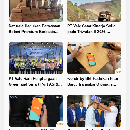
Naturalē Hadirkan Perawatan
PT Vale Catat Kinerja Solid
Botani Premium Berbasis
pada Triwulan II 2026,
Keberlanjutan
Produksi Nikel Naik 19
Persen
PT Vale Raih Penghargaan
wondr by BNI Hadirkan Fitur
Green and Smart Port ASRI
Baru, Transaksi Otomatis
2026, Pelabuhan Balantang
Terkunci Saat Ada Panggilan
Diakui Berbasis Digital dan
Telepon
Ramah Lingkungan