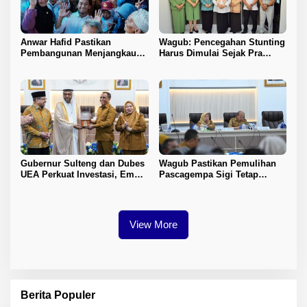
Anwar Hafid Pastikan
Wagub: Pencegahan Stunting
Pembangunan Menjangkau
Harus Dimulai Sejak Pra
Pelosok Tojo Una-Una
Nikah
Gubernur Sulteng dan Dubes
Wagub Pastikan Pemulihan
UEA Perkuat Investasi, Empat
Pascagempa Sigi Tetap
Sektor Jadi Prioritas
Berlanjut
View More
Berita Populer