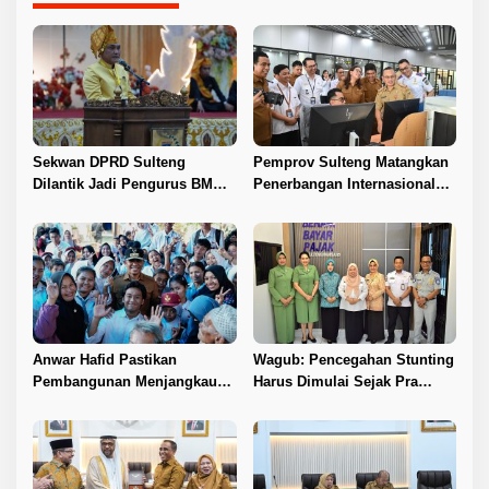
Sekwan DPRD Sulteng
Pemprov Sulteng Matangkan
Dilantik Jadi Pengurus BMA
Penerbangan Internasional
2026–2031
Perdana Palu–Guangzhou
Anwar Hafid Pastikan
Wagub: Pencegahan Stunting
Pembangunan Menjangkau
Harus Dimulai Sejak Pra
Pelosok Tojo Una-Una
Nikah