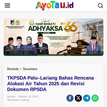
L
e
w
a
t
i
k
e
k
o
n
t
e
n
Beranda
/
Nusantara
T
K
TKPSDA Palu–Lariang Bahas Rencana
P
Alokasi Air Tahun 2025 dan Revisi
S
D
Dokumen RPSDA
A
Ayotau
Oktober 10, 2025
P
Nusantara
,
Sulteng
a