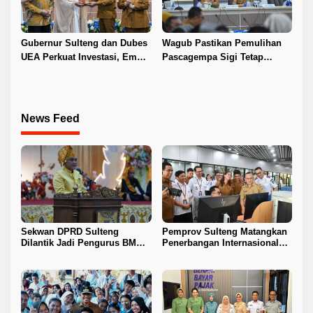
Gubernur Sulteng dan Dubes
Wagub Pastikan Pemulihan
UEA Perkuat Investasi, Empat
Pascagempa Sigi Tetap
Sektor Jadi Prioritas
Berlanjut
News Feed
Sekwan DPRD Sulteng
Pemprov Sulteng Matangkan
Dilantik Jadi Pengurus BMA
Penerbangan Internasional
2026–2031
Perdana Palu–Guangzhou