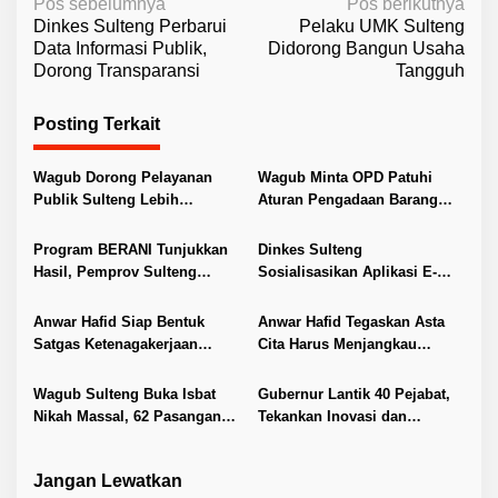
N
Pos sebelumnya
Pos berikutnya
Dinkes Sulteng Perbarui
Pelaku UMK Sulteng
a
Data Informasi Publik,
Didorong Bangun Usaha
v
Dorong Transparansi
Tangguh
i
Posting Terkait
g
a
Wagub Dorong Pelayanan
Wagub Minta OPD Patuhi
s
Publik Sulteng Lebih
Aturan Pengadaan Barang
i
Transparan dan Berkualitas
dan Jasa
p
Program BERANI Tunjukkan
Dinkes Sulteng
Hasil, Pemprov Sulteng
Sosialisasikan Aplikasi E-
o
Genjot Pendidikan,
Berani Germas
s
Kesehatan, dan Infrastruktur
Anwar Hafid Siap Bentuk
Anwar Hafid Tegaskan Asta
Satgas Ketenagakerjaan
Cita Harus Menjangkau
Lindungi Buruh Sulteng
Pelosok Sulteng
Wagub Sulteng Buka Isbat
Gubernur Lantik 40 Pejabat,
Nikah Massal, 62 Pasangan
Tekankan Inovasi dan
Resmi Kantongi Buku Nikah
Pelayanan Publik
Jangan Lewatkan