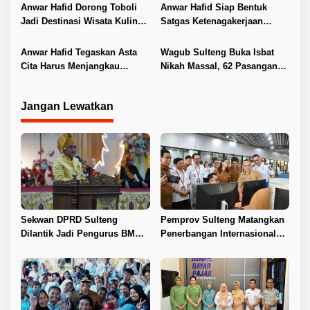
UMKM
Anwar Hafid Dorong Toboli
Anwar Hafid Siap Bentuk
Jadi Destinasi Wisata Kuliner
Satgas Ketenagakerjaan
Unggulan Sulteng
Lindungi Buruh Sulteng
Anwar Hafid Tegaskan Asta
Wagub Sulteng Buka Isbat
Cita Harus Menjangkau
Nikah Massal, 62 Pasangan
Pelosok Sulteng
Resmi Kantongi Buku Nikah
Jangan Lewatkan
Sekwan DPRD Sulteng
Pemprov Sulteng Matangkan
Dilantik Jadi Pengurus BMA
Penerbangan Internasional
2026–2031
Perdana Palu–Guangzhou