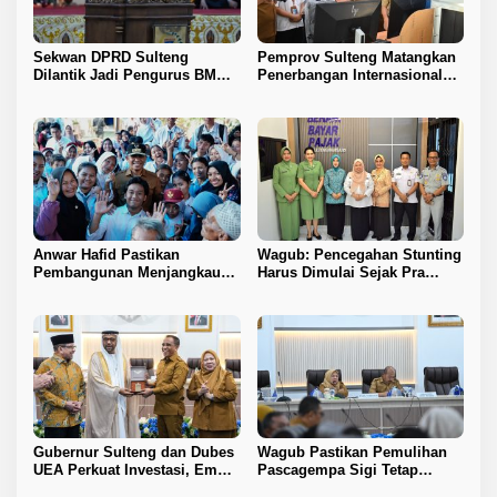
Sekwan DPRD Sulteng
Pemprov Sulteng Matangkan
Dilantik Jadi Pengurus BMA
Penerbangan Internasional
2026–2031
Perdana Palu–Guangzhou
Anwar Hafid Pastikan
Wagub: Pencegahan Stunting
Pembangunan Menjangkau
Harus Dimulai Sejak Pra
Pelosok Tojo Una-Una
Nikah
Gubernur Sulteng dan Dubes
Wagub Pastikan Pemulihan
UEA Perkuat Investasi, Empat
Pascagempa Sigi Tetap
Sektor Jadi Prioritas
Berlanjut