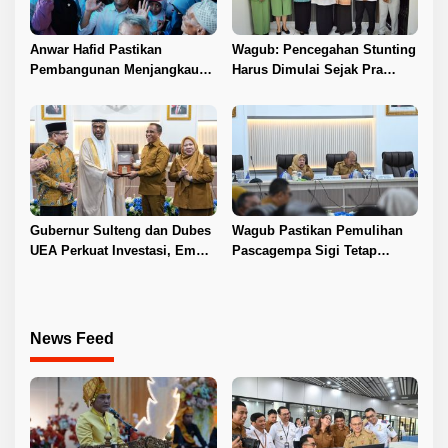
Anwar Hafid Pastikan
Wagub: Pencegahan Stunting
Pembangunan Menjangkau
Harus Dimulai Sejak Pra
Pelosok Tojo Una-Una
Nikah
Gubernur Sulteng dan Dubes
Wagub Pastikan Pemulihan
UEA Perkuat Investasi, Empat
Pascagempa Sigi Tetap
Sektor Jadi Prioritas
Berlanjut
News Feed