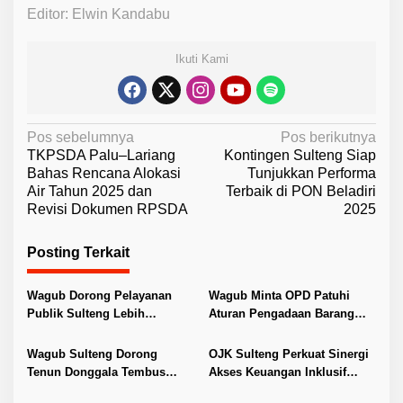
Editor: Elwin Kandabu
Ikuti Kami
N
Pos sebelumnya
Pos berikutnya
TKPSDA Palu–Lariang
Kontingen Sulteng Siap
a
Bahas Rencana Alokasi
Tunjukkan Performa
v
Air Tahun 2025 dan
Terbaik di PON Beladiri
Revisi Dokumen RPSDA
2025
i
g
Posting Terkait
a
s
Wagub Dorong Pelayanan
Wagub Minta OPD Patuhi
i
Publik Sulteng Lebih
Aturan Pengadaan Barang
Transparan dan Berkualitas
dan Jasa
p
Wagub Sulteng Dorong
OJK Sulteng Perkuat Sinergi
o
Tenun Donggala Tembus
Akses Keuangan Inklusif
s
Pasar Internasional
untuk Dorong Pertumbuhan