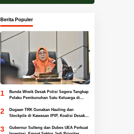
Berita Populer
1
Bunda Wiwik Desak Polisi Segera Tangkap
Pelaku Pembunuhan Satu Keluarga di
Duyu
2
Dugaan TRK Gunakan Hauling dan
Stockpile di Kawasan IPIP, Koalisi Desak
Antam Buka Peta IUP
3
Gubernur Sulteng dan Dubes UEA Perkuat
Investasi, Empat Sektor Jadi Prioritas