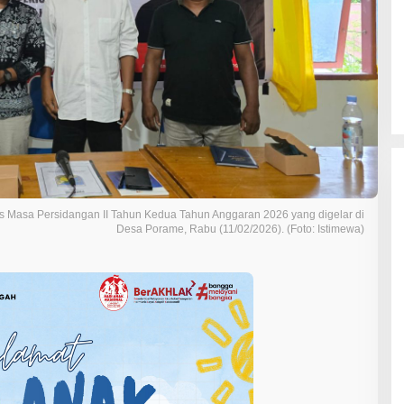
 Masa Persidangan II Tahun Kedua Tahun Anggaran 2026 yang digelar di
Desa Porame, Rabu (11/02/2026). (Foto: Istimewa)