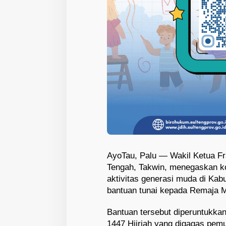
AyoTau, Palu — Wakil Ketua F
Tengah, Takwin, menegaskan 
aktivitas generasi muda di Ka
bantuan tunai kepada Remaja 
Bantuan tersebut diperuntukka
1447 Hijriah yang digagas pe