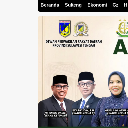
Beranda
Sulteng
Ekonomi
Gz
H