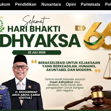
ukum
Pendidikan
Nusantara
Opini
Pariwisata
Pol