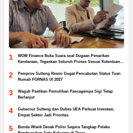
1
WOM Finance Buka Suara soal Dugaan Penarikan
Kendaraan, Tegaskan Seluruh Proses Sesuai Ketentuan
Hukum
2
Pemprov Sulteng Resmi Gugat Pencabutan Status Tuan
Rumah FORNAS IX 2027
3
Wagub Pastikan Pemulihan Pascagempa Sigi Tetap
Berlanjut
4
Gubernur Sulteng dan Dubes UEA Perkuat Investasi,
Empat Sektor Jadi Prioritas
5
Bunda Wiwik Desak Polisi Segera Tangkap Pelaku
Pembunuhan Satu Keluarga di Duyu