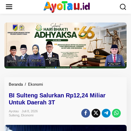
L
e
w
a
t
i
k
e
k
o
n
t
e
n
Beranda
/
Ekonomi
B
I
BI Sulteng Salurkan Rp12,24 Miliar
S
Untuk Daerah 3T
u
l
Ayotau
Juli 8, 2026
t
Sulteng
,
Ekonomi
e
n