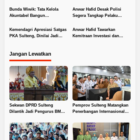
o
Nikah
Tuan Rumah FORNAS IX 2027
s
Bunda Wiwik: Tata Kelola
Anwar Hafid Desak Polisi
Akuntabel Bangun
Segera Tangkap Pelaku
Kepercayaan Publik
Pembunuhan Satu Keluarga
di Duyu
Kemendagri Apresiasi Satgas
Anwar Hafid Tawarkan
PKA Sulteng, Dinilai Jadi
Kemitraan Investasi dan
Pelopor Penanganan Konflik
Hilirisasi ke Sichuan
Agraria
Jangan Lewatkan
Sekwan DPRD Sulteng
Pemprov Sulteng Matangkan
Dilantik Jadi Pengurus BMA
Penerbangan Internasional
2026–2031
Perdana Palu–Guangzhou