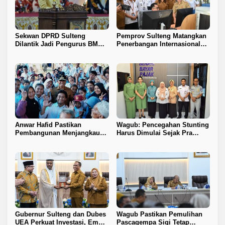
Sekwan DPRD Sulteng
Pemprov Sulteng Matangkan
Dilantik Jadi Pengurus BMA
Penerbangan Internasional
2026–2031
Perdana Palu–Guangzhou
Anwar Hafid Pastikan
Wagub: Pencegahan Stunting
Pembangunan Menjangkau
Harus Dimulai Sejak Pra
Pelosok Tojo Una-Una
Nikah
Gubernur Sulteng dan Dubes
Wagub Pastikan Pemulihan
UEA Perkuat Investasi, Empat
Pascagempa Sigi Tetap