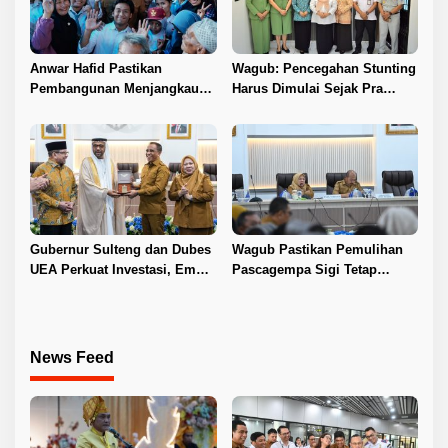
Anwar Hafid Pastikan
Wagub: Pencegahan Stunting
Pembangunan Menjangkau
Harus Dimulai Sejak Pra
Pelosok Tojo Una-Una
Nikah
Gubernur Sulteng dan Dubes
Wagub Pastikan Pemulihan
UEA Perkuat Investasi, Empat
Pascagempa Sigi Tetap
Sektor Jadi Prioritas
Berlanjut
News Feed