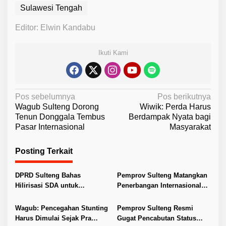
Sulawesi Tengah
Editor: Elwin Kandabu
Ikuti Kami
N
Pos sebelumnya
Pos berikutnya
Wagub Sulteng Dorong
Wiwik: Perda Harus
a
Tenun Donggala Tembus
Berdampak Nyata bagi
v
Pasar Internasional
Masyarakat
i
Posting Terkait
g
a
DPRD Sulteng Bahas
Pemprov Sulteng Matangkan
s
Hilirisasi SDA untuk
Penerbangan Internasional
i
Tingkatkan PAD
Perdana Palu–Guangzhou
p
Wagub: Pencegahan Stunting
Pemprov Sulteng Resmi
Harus Dimulai Sejak Pra
Gugat Pencabutan Status