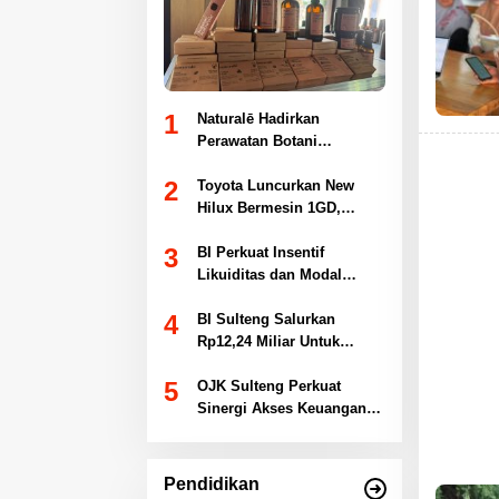
1
Naturalē Hadirkan
Perawatan Botani
Premium Berbasis
2
Keberlanjutan
Toyota Luncurkan New
Hilux Bermesin 1GD,
Tampil Lebih Tangguh dan
3
Bertenaga
BI Perkuat Insentif
Likuiditas dan Modal
Asing, Stabilitas Rupiah
4
Jadi Prioritas
BI Sulteng Salurkan
Rp12,24 Miliar Untuk
Daerah 3T
5
OJK Sulteng Perkuat
Sinergi Akses Keuangan
Inklusif untuk Dorong
Pertumbuhan UMKM
Pendidikan