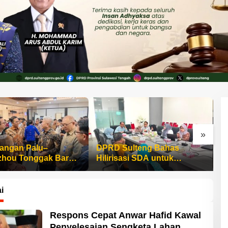
»
angan Palu–
DPRD Sulteng Bahas
P
hou Tonggak Baru
Hilirisasi SDA untuk
D
an Sulteng
Tingkatkan PAD
P
Ag
i
Respons Cepat Anwar Hafid Kawal
Penyelesaian Sengketa Lahan