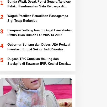
1
Bunda Wiwik Desak Polisi Segera Tangkap
Pelaku Pembunuhan Satu Keluarga di
Duyu
2
Wagub Pastikan Pemulihan Pascagempa
Sigi Tetap Berlanjut
3
Pemprov Sulteng Resmi Gugat Pencabutan
Status Tuan Rumah FORNAS IX 2027
4
Gubernur Sulteng dan Dubes UEA Perkuat
Investasi, Empat Sektor Jadi Prioritas
5
Dugaan TRK Gunakan Hauling dan
Stockpile di Kawasan IPIP, Koalisi Desak
Antam Buka Peta IUP