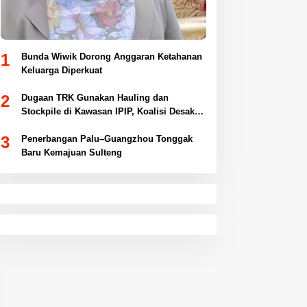
1
Bunda Wiwik Dorong Anggaran Ketahanan
Keluarga Diperkuat
2
Dugaan TRK Gunakan Hauling dan
Stockpile di Kawasan IPIP, Koalisi Desak
Antam Buka Peta IUP
3
Penerbangan Palu–Guangzhou Tonggak
Baru Kemajuan Sulteng