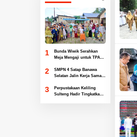
1
Bunda Wiwik Serahkan
Meja Mengaji untuk TPA
Al-Hidayah Lambara
2
SMPN 4 Satap Banawa
Selatan Jalin Kerja Sama
Literasi dengan Dispusaka
3
Sulteng
Perpustakaan Keliling
Sulteng Hadir Tingkatkan
Literasi Siswa SMKN 1
Sigi