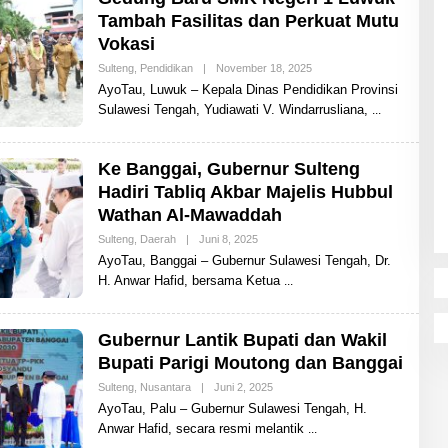
Tambah Fasilitas dan Perkuat Mutu
Vokasi
Sulteng
,
Pendidikan
|
November 18, 2025
O
L
AyoTau, Luwuk – Kepala Dinas Pendidikan Provinsi
E
Sulawesi Tengah, Yudiawati V. Windarrusliana,
H
A
Y
O
Ke Banggai, Gubernur Sulteng
T
A
Hadiri Tabliq Akbar Majelis Hubbul
U
Wathan Al-Mawaddah
Sulteng
,
Daerah
|
Juni 8, 2025
O
L
AyoTau, Banggai – Gubernur Sulawesi Tengah, Dr.
E
H. Anwar Hafid, bersama Ketua
H
A
Y
O
Gubernur Lantik Bupati dan Wakil
T
A
Bupati Parigi Moutong dan Banggai
U
Sulteng
,
Nusantara
|
Juni 2, 2025
O
L
AyoTau, Palu – Gubernur Sulawesi Tengah, H.
E
Anwar Hafid, secara resmi melantik
H
A