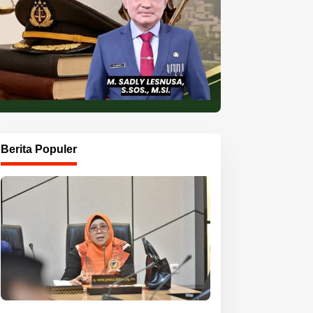
Berita Populer
ansus DPRD Sulteng
Bunda Wiwik Dorong
orong Percepatan
Anggaran Ketahanan
enyelesaian Konflik
Keluarga Diperkuat
raria Sawit di Toli-Toli