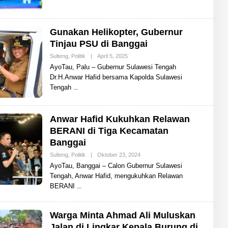
Y
O
T
A
Gunakan Helikopter, Gubernur
U
Tinjau PSU di Banggai
Sulteng
,
Politik
|
April 5, 2025
O
L
AyoTau, Palu – Gubernur Sulawesi Tengah
E
Dr.H.Anwar Hafid bersama Kapolda Sulawesi
H
A
Tengah
Y
O
T
A
Anwar Hafid Kukuhkan Relawan
U
BERANI di Tiga Kecamatan
Banggai
Sulteng
,
Politik
|
Oktober 23, 2024
O
L
AyoTau, Banggai – Calon Gubernur Sulawesi
E
Tengah, Anwar Hafid, mengukuhkan Relawan
H
A
BERANI
Y
O
T
A
Warga Minta Ahmad Ali Muluskan
U
Jalan di Lingkar Kepala Burung di