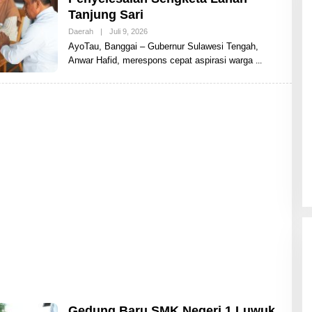
Tanjung Sari
Daerah
|
Juli 9, 2026
O
L
AyoTau, Banggai – Gubernur Sulawesi Tengah,
E
Anwar Hafid, merespons cepat aspirasi warga
H
A
Y
O
T
A
U
Gedung Baru SMK Negeri 1 Luwuk