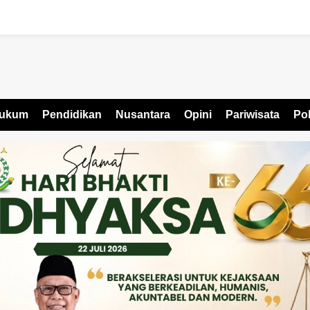
ukum
Pendidikan
Nusantara
Opini
Pariwisata
Pol