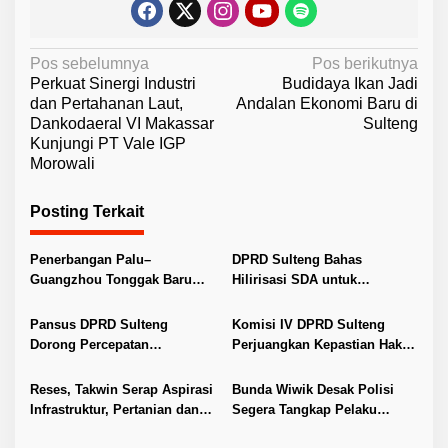
N
Pos sebelumnya
Pos berikutnya
Perkuat Sinergi Industri
Budidaya Ikan Jadi
a
dan Pertahanan Laut,
Andalan Ekonomi Baru di
v
Dankodaeral VI Makassar
Sulteng
Kunjungi PT Vale IGP
i
Morowali
g
a
Posting Terkait
s
i
Penerbangan Palu–
DPRD Sulteng Bahas
Guangzhou Tonggak Baru
Hilirisasi SDA untuk
p
Kemajuan Sulteng
Tingkatkan PAD
o
Pansus DPRD Sulteng
Komisi IV DPRD Sulteng
s
Dorong Percepatan
Perjuangkan Kepastian Hak
Penyelesaian Konflik Agraria
Guru ASN DPK Madrasah
Sawit di Toli-Toli
Reses, Takwin Serap Aspirasi
Bunda Wiwik Desak Polisi
Infrastruktur, Pertanian dan
Segera Tangkap Pelaku
Layanan Kesehatan
Pembunuhan Satu Keluarga