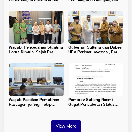
Perdana Palu–Guangzhou
Pelosok Tojo Una-Una
Wagub: Pencegahan Stunting
Gubernur Sulteng dan Dubes
Harus Dimulai Sejak Pra
UEA Perkuat Investasi, Empat
Nikah
Sektor Jadi Prioritas
Wagub Pastikan Pemulihan
Pemprov Sulteng Resmi
Pascagempa Sigi Tetap
Gugat Pencabutan Status
Berlanjut
Tuan Rumah FORNAS IX 2027
View More