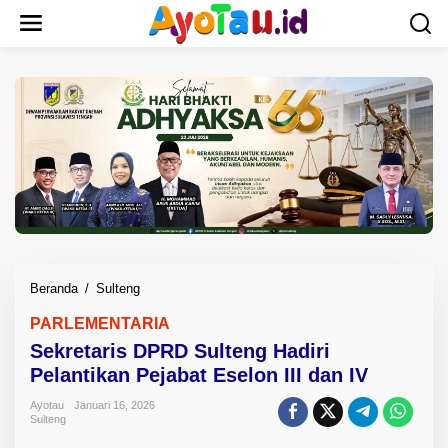
L
e
w
a
t
i
k
e
k
o
n
t
e
n
Beranda
/
Sulteng
S
e
PARLEMENTARIA
k
Sekretaris DPRD Sulteng Hadiri
r
e
Pelantikan Pejabat Eselon III dan IV
t
Ayotau
Januari 16, 2026
a
Sulteng
r