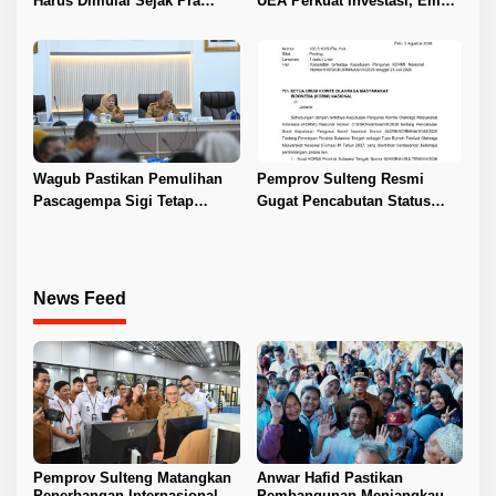
Harus Dimulai Sejak Pra
UEA Perkuat Investasi, Empat
Nikah
Sektor Jadi Prioritas
Wagub Pastikan Pemulihan
Pemprov Sulteng Resmi
Pascagempa Sigi Tetap
Gugat Pencabutan Status
Berlanjut
Tuan Rumah FORNAS IX 2027
News Feed
Pemprov Sulteng Matangkan
Anwar Hafid Pastikan
Penerbangan Internasional
Pembangunan Menjangkau