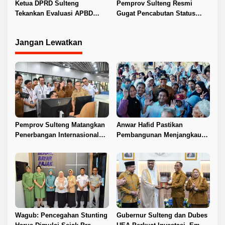
di Duyu
Ketua DPRD Sulteng
Pemprov Sulteng Resmi
Tekankan Evaluasi APBD
Gugat Pencabutan Status
2026
Tuan Rumah FORNAS IX 2027
Jangan Lewatkan
Pemprov Sulteng Matangkan
Anwar Hafid Pastikan
Penerbangan Internasional
Pembangunan Menjangkau
Perdana Palu–Guangzhou
Pelosok Tojo Una-Una
Wagub: Pencegahan Stunting
Gubernur Sulteng dan Dubes