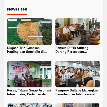
News Feed
Dugaan TRK Gunakan
Pansus DPRD Sulteng
Hauling dan Stockpile di
Dorong Percepatan
Kawasan IPIP, Koalisi Desak
Penyelesaian Konflik Agraria
Antam Buka Peta IUP
Sawit di Toli-Toli
Reses, Takwin Serap Aspirasi
Pemprov Sulteng Matangkan
Infrastruktur, Pertanian dan
Penerbangan Internasional
Layanan Kesehatan
Perdana Palu–Guangzhou