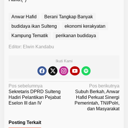
Anwar Hafid
Berani Tangkap Banyak
budidaya ikan Sulteng
ekonomi kerakyatan
Kampung Tematik
perikanan budidaya
Editor: Elwin Kandabu
Ikuti Kami
N
Pos sebelumnya
Pos berikutnya
Sekretaris DPRD Sulteng
Subuh Berkah, Anwar
a
Hadiri Pelantikan Pejabat
Hafid Perkuat Sinergi
v
Eselon III dan IV
Pemerintah, TNI/Polri,
dan Masyarakat
i
g
Posting Terkait
a