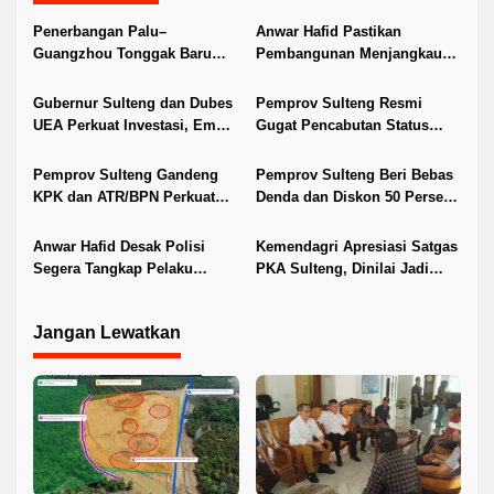
s
Penerbangan Palu–
Anwar Hafid Pastikan
i
Guangzhou Tonggak Baru
Pembangunan Menjangkau
Kemajuan Sulteng
Pelosok Tojo Una-Una
p
Gubernur Sulteng dan Dubes
Pemprov Sulteng Resmi
o
UEA Perkuat Investasi, Empat
Gugat Pencabutan Status
s
Sektor Jadi Prioritas
Tuan Rumah FORNAS IX 2027
Pemprov Sulteng Gandeng
Pemprov Sulteng Beri Bebas
KPK dan ATR/BPN Perkuat
Denda dan Diskon 50 Persen
Tata Kelola Pertanahan
Pajak Kendaraan
Anwar Hafid Desak Polisi
Kemendagri Apresiasi Satgas
Segera Tangkap Pelaku
PKA Sulteng, Dinilai Jadi
Pembunuhan Satu Keluarga
Pelopor Penanganan Konflik
di Duyu
Agraria
Jangan Lewatkan