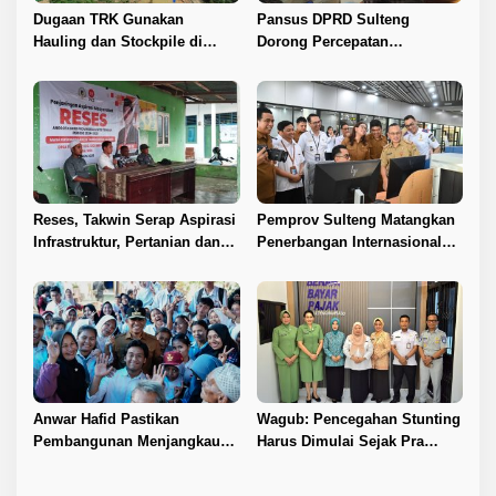
Dugaan TRK Gunakan
Pansus DPRD Sulteng
Hauling dan Stockpile di
Dorong Percepatan
Kawasan IPIP, Koalisi Desak
Penyelesaian Konflik Agraria
Antam Buka Peta IUP
Sawit di Toli-Toli
Reses, Takwin Serap Aspirasi
Pemprov Sulteng Matangkan
Infrastruktur, Pertanian dan
Penerbangan Internasional
Layanan Kesehatan
Perdana Palu–Guangzhou
Anwar Hafid Pastikan
Wagub: Pencegahan Stunting
Pembangunan Menjangkau
Harus Dimulai Sejak Pra
Pelosok Tojo Una-Una
Nikah