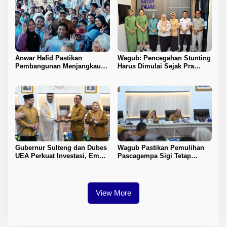
Anwar Hafid Pastikan
Wagub: Pencegahan Stunting
Pembangunan Menjangkau
Harus Dimulai Sejak Pra
Pelosok Tojo Una-Una
Nikah
Gubernur Sulteng dan Dubes
Wagub Pastikan Pemulihan
UEA Perkuat Investasi, Empat
Pascagempa Sigi Tetap
Sektor Jadi Prioritas
Berlanjut
View More