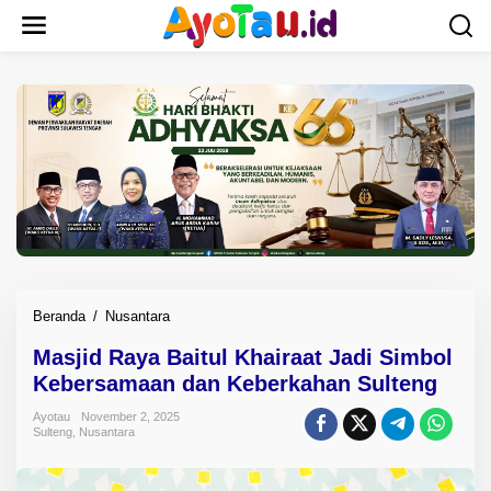
L
e
w
a
t
i
k
e
k
o
n
t
e
n
Beranda
/
Nusantara
M
a
Masjid Raya Baitul Khairaat Jadi Simbol
s
Kebersamaan dan Keberkahan Sulteng
j
i
Ayotau
November 2, 2025
d
Sulteng
,
Nusantara
R
a