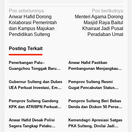
N
Pos sebelumnya
Pos berikutnya
Anwar Hafid Dorong
Menteri Agama Dorong
a
Kolaborasi Pemerintah
Masjid Raya Baitul
v
dan Kampus Majukan
Khairaat Jadi Pusat
Pendidikan Sulteng
Peradaban Umat
i
g
Posting Terkait
a
s
Penerbangan Palu–
Anwar Hafid Pastikan
i
Guangzhou Tonggak Baru
Pembangunan Menjangkau
Kemajuan Sulteng
Pelosok Tojo Una-Una
p
Gubernur Sulteng dan Dubes
Pemprov Sulteng Resmi
o
UEA Perkuat Investasi, Empat
Gugat Pencabutan Status
s
Sektor Jadi Prioritas
Tuan Rumah FORNAS IX 2027
Pemprov Sulteng Gandeng
Pemprov Sulteng Beri Bebas
KPK dan ATR/BPN Perkuat
Denda dan Diskon 50 Persen
Tata Kelola Pertanahan
Pajak Kendaraan
Anwar Hafid Desak Polisi
Kemendagri Apresiasi Satgas
Segera Tangkap Pelaku
PKA Sulteng, Dinilai Jadi
Pembunuhan Satu Keluarga
Pelopor Penanganan Konflik