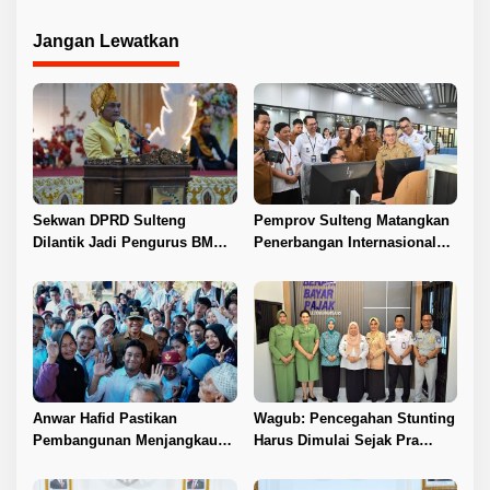
di Duyu
Agraria
Jangan Lewatkan
Sekwan DPRD Sulteng
Pemprov Sulteng Matangkan
Dilantik Jadi Pengurus BMA
Penerbangan Internasional
2026–2031
Perdana Palu–Guangzhou
Anwar Hafid Pastikan
Wagub: Pencegahan Stunting
Pembangunan Menjangkau
Harus Dimulai Sejak Pra
Pelosok Tojo Una-Una
Nikah