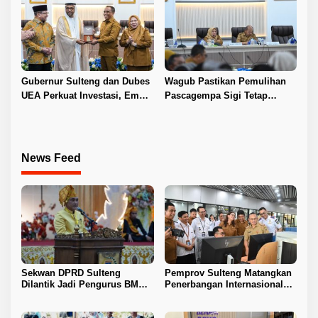
Gubernur Sulteng dan Dubes
Wagub Pastikan Pemulihan
UEA Perkuat Investasi, Empat
Pascagempa Sigi Tetap
Sektor Jadi Prioritas
Berlanjut
News Feed
Sekwan DPRD Sulteng
Pemprov Sulteng Matangkan
Dilantik Jadi Pengurus BMA
Penerbangan Internasional
2026–2031
Perdana Palu–Guangzhou