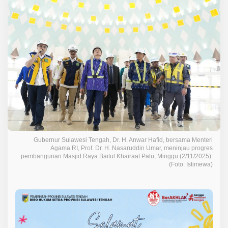
y
a
B
a
i
t
u
l
K
h
a
i
r
a
Gubernur Sulawesi Tengah, Dr. H. Anwar Hafid, bersama Menteri
a
Agama RI, Prof. Dr. H. Nasaruddin Umar, meninjau progres
t
pembangunan Masjid Raya Baitul Khairaat Palu, Minggu (2/11/2025).
J
(Foto: Istimewa)
a
d
i
S
i
m