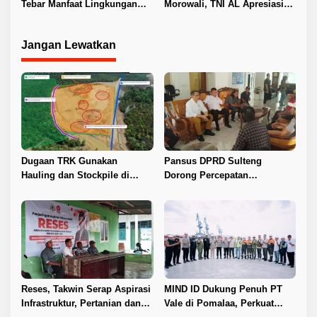
Tebar Manfaat Lingkungan
Morowali, TNI AL Apresiasi
dan Ekonomi di Sulsel
Komitmen Keberlanjutan
Jangan Lewatkan
Dugaan TRK Gunakan
Pansus DPRD Sulteng
Hauling dan Stockpile di
Dorong Percepatan
Kawasan IPIP, Koalisi Desak
Penyelesaian Konflik Agraria
Antam Buka Peta IUP
Sawit di Toli-Toli
Reses, Takwin Serap Aspirasi
MIND ID Dukung Penuh PT
Infrastruktur, Pertanian dan
Vale di Pomalaa, Perkuat