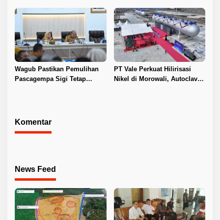
Layanan Kesehatan
Kepastian Investasi dan
Hilirisasi Nikel
Wagub Pastikan Pemulihan
PT Vale Perkuat Hilirisasi
Pascagempa Sigi Tetap
Nikel di Morowali, Autoclave
Berlanjut
HPAL Tiba untuk Dukung
Industri Baterai EV
Komentar
News Feed