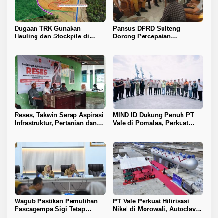
Dugaan TRK Gunakan
Pansus DPRD Sulteng
Hauling dan Stockpile di
Dorong Percepatan
Kawasan IPIP, Koalisi Desak
Penyelesaian Konflik Agraria
Antam Buka Peta IUP
Sawit di Toli-Toli
Reses, Takwin Serap Aspirasi
MIND ID Dukung Penuh PT
Infrastruktur, Pertanian dan
Vale di Pomalaa, Perkuat
Layanan Kesehatan
Kepastian Investasi dan
Hilirisasi Nikel
Wagub Pastikan Pemulihan
PT Vale Perkuat Hilirisasi
Pascagempa Sigi Tetap
Nikel di Morowali, Autoclave
Berlanjut
HPAL Tiba untuk Dukung