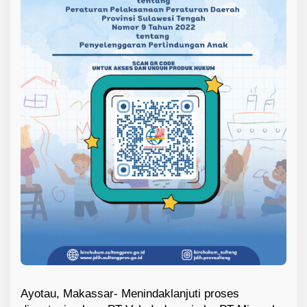
k
a
n
E
S
G
Ayotau, Makassar- Menindaklanjuti proses