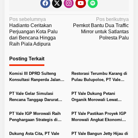
N
Pos sebelumnya
Pos berikutnya
Hadianto Ceritakan
Pemkot Bantu Dua Traffic
a
Perjuangan Kota Palu
Mirror untuk Satlantas
v
dari Bencana Hingga
Polresta Palu
Raih Piala Adipura
i
g
Posting Terkait
a
s
Komisi III DPRD Sulteng
Restorasi Terumbu Karang di
i
Konsultasi Ranperda Jalan
Pulau Bulupoloe, PT Vale
Khusus Tambang ke
Tanam 25 Spider Reef dan
p
Kemendagri
Angkat 200 Kg Sampah
PT Vale Gelar Simulasi
PT Vale Dukung Petani
o
Rencana Tanggap Darurat
Organik Morowali Lewat
s
Bendungan Sungai Larona
Bantuan Alat dan Mesin
dan Luncurkan Aplikasi EWS
Pertanian
PT Vale IGP Morowali Raih
PT Vale Pastikan Proyek IGP
Penghargaan Strategis di
Morowali Angkat Ekonomi
TOP CSR Awards 2025
Lokal dan UMKM
Dukung Asta Cita, PT Vale
PT Vale Bangun Jetty Hijau di