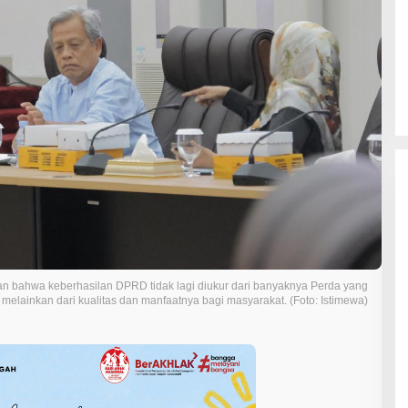
 bahwa keberhasilan DPRD tidak lagi diukur dari banyaknya Perda yang
, melainkan dari kualitas dan manfaatnya bagi masyarakat. (Foto: Istimewa)