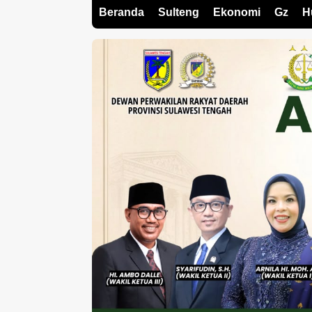
Beranda
Sulteng
Ekonomi
Gz
H