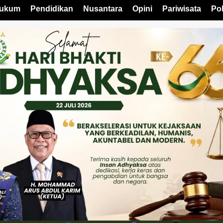
ukum
Pendidikan
Nusantara
Opini
Pariwisata
Pol