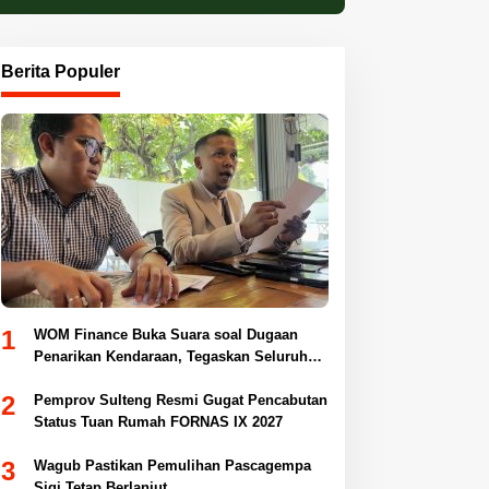
Berita Populer
1
WOM Finance Buka Suara soal Dugaan
Penarikan Kendaraan, Tegaskan Seluruh
Proses Sesuai Ketentuan Hukum
2
Pemprov Sulteng Resmi Gugat Pencabutan
Status Tuan Rumah FORNAS IX 2027
3
Wagub Pastikan Pemulihan Pascagempa
Sigi Tetap Berlanjut