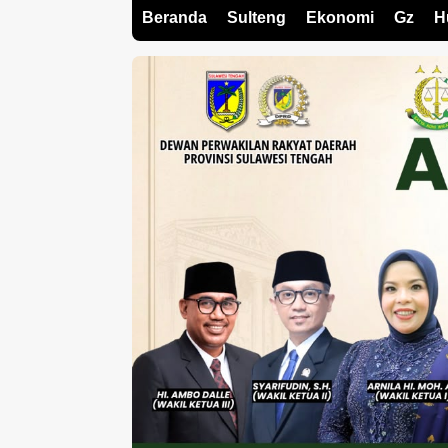
Beranda
Sulteng
Ekonomi
Gz
H