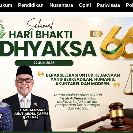
ukum
Pendidikan
Nusantara
Opini
Pariwisata
Pol