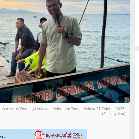
n reses di Dermaga Vatuvuri, Kelurahan Tondo, Selasa 21 Oktober 2025.
(Foto: ayotau)