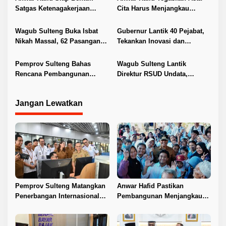
p
Satgas Ketenagakerjaan
Cita Harus Menjangkau
o
Lindungi Buruh Sulteng
Pelosok Sulteng
s
Wagub Sulteng Buka Isbat
Gubernur Lantik 40 Pejabat,
Nikah Massal, 62 Pasangan
Tekankan Inovasi dan
Resmi Kantongi Buku Nikah
Pelayanan Publik
Pemprov Sulteng Bahas
Wagub Sulteng Lantik
Rencana Pembangunan
Direktur RSUD Undata,
Jembatan PT SII di Morowali
Dorong Penguatan Layanan
Jangan Lewatkan
Pemprov Sulteng Matangkan
Anwar Hafid Pastikan
Penerbangan Internasional
Pembangunan Menjangkau
Perdana Palu–Guangzhou
Pelosok Tojo Una-Una