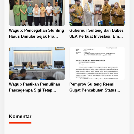
Wagub: Pencegahan Stunting
Gubernur Sulteng dan Dubes
Harus Dimulai Sejak Pra
UEA Perkuat Investasi, Empat
Nikah
Sektor Jadi Prioritas
Wagub Pastikan Pemulihan
Pemprov Sulteng Resmi
Pascagempa Sigi Tetap
Gugat Pencabutan Status
Berlanjut
Tuan Rumah FORNAS IX 2027
Komentar