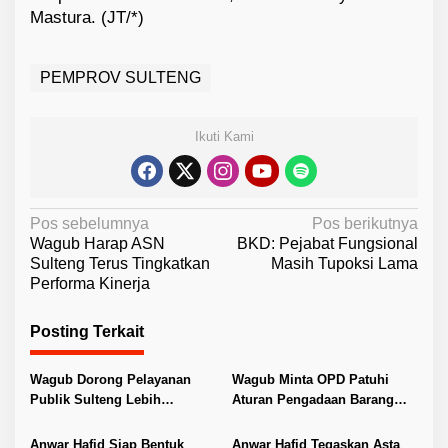
Mastura. (JT/*)
PEMPROV SULTENG
Ikuti Kami
N
Pos sebelumnya
Pos berikutnya
Wagub Harap ASN
BKD: Pejabat Fungsional
a
Sulteng Terus Tingkatkan
Masih Tupoksi Lama
v
Performa Kinerja
i
Posting Terkait
g
a
Wagub Dorong Pelayanan
Wagub Minta OPD Patuhi
s
Publik Sulteng Lebih
Aturan Pengadaan Barang
i
Transparan dan Berkualitas
dan Jasa
Anwar Hafid Siap Bentuk
Anwar Hafid Tegaskan Asta