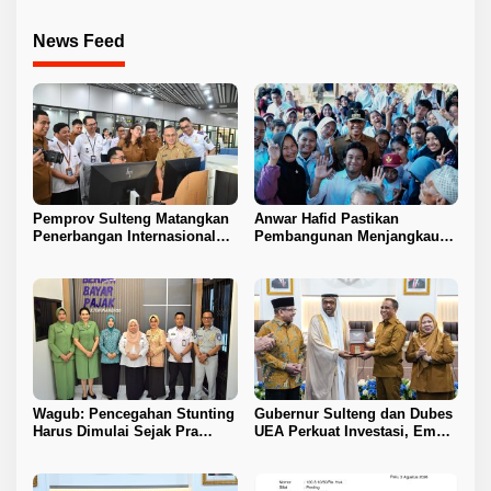
News Feed
Pemprov Sulteng Matangkan
Anwar Hafid Pastikan
Penerbangan Internasional
Pembangunan Menjangkau
Perdana Palu–Guangzhou
Pelosok Tojo Una-Una
Wagub: Pencegahan Stunting
Gubernur Sulteng dan Dubes
Harus Dimulai Sejak Pra
UEA Perkuat Investasi, Empat
Nikah
Sektor Jadi Prioritas