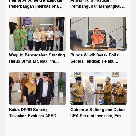
Pemprov Sulteng Matangkan
Anwar Hafid Pastikan
Penerbangan Internasional
Pembangunan Menjangkau
Perdana Palu–Guangzhou
Pelosok Tojo Una-Una
Wagub: Pencegahan Stunting
Bunda Wiwik Desak Polisi
Harus Dimulai Sejak Pra
Segera Tangkap Pelaku
Nikah
Pembunuhan Satu Keluarga
di Duyu
Ketua DPRD Sulteng
Gubernur Sulteng dan Dubes
Tekankan Evaluasi APBD
UEA Perkuat Investasi, Empat
2026
Sektor Jadi Prioritas