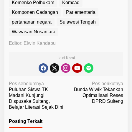
Kemenko Polhukam
Komcad
Komponen Cadangan
Parlementaria
pertahanan negara
Sulawesi Tengah
Wawasan Nusantara
Editor: Elwin Kandabu
Ikuti Kami
N
Pos sebelumnya
Pos berikutnya
Puluhan Siswa TK
Bunda Wiwik Tekankan
a
Madani Kunjungi
Optimalisasi Reses
v
Dispusaka Sulteng,
DPRD Sulteng
Belajar Literasi Sejak Dini
i
g
Posting Terkait
a