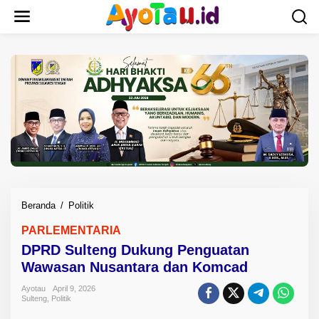
L
e
w
a
t
i
k
e
k
o
n
t
e
n
Beranda
/
Politik
D
P
PARLEMENTARIA
R
DPRD Sulteng Dukung Penguatan
D
S
Wawasan Nusantara dan Komcad
u
Ayotau
April 9, 2026
l
Sulteng
,
Politik
t