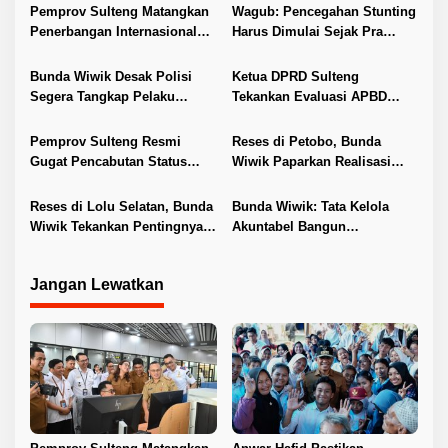
s
Pemprov Sulteng Matangkan
Wagub: Pencegahan Stunting
i
Penerbangan Internasional
Harus Dimulai Sejak Pra
Perdana Palu–Guangzhou
Nikah
p
Bunda Wiwik Desak Polisi
Ketua DPRD Sulteng
o
Segera Tangkap Pelaku
Tekankan Evaluasi APBD
s
Pembunuhan Satu Keluarga
2026
di Duyu
Pemprov Sulteng Resmi
Reses di Petobo, Bunda
Gugat Pencabutan Status
Wiwik Paparkan Realisasi
Tuan Rumah FORNAS IX 2027
Pokir dan Serap Aspirasi
Warga
Reses di Lolu Selatan, Bunda
Bunda Wiwik: Tata Kelola
Wiwik Tekankan Pentingnya
Akuntabel Bangun
Ketahanan Keluarga
Kepercayaan Publik
Jangan Lewatkan