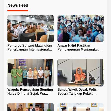
News Feed
Pemprov Sulteng Matangkan
Anwar Hafid Pastikan
Penerbangan Internasional
Pembangunan Menjangkau
Perdana Palu–Guangzhou
Pelosok Tojo Una-Una
Wagub: Pencegahan Stunting
Bunda Wiwik Desak Polisi
Harus Dimulai Sejak Pra
Segera Tangkap Pelaku
Nikah
Pembunuhan Satu Keluarga
di Duyu