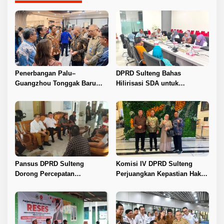
Penerbangan Palu–
DPRD Sulteng Bahas
Guangzhou Tonggak Baru
Hilirisasi SDA untuk
Kemajuan Sulteng
Tingkatkan PAD
Pansus DPRD Sulteng
Komisi IV DPRD Sulteng
Dorong Percepatan
Perjuangkan Kepastian Hak
Penyelesaian Konflik Agraria
Guru ASN DPK Madrasah
Sawit di Toli-Toli