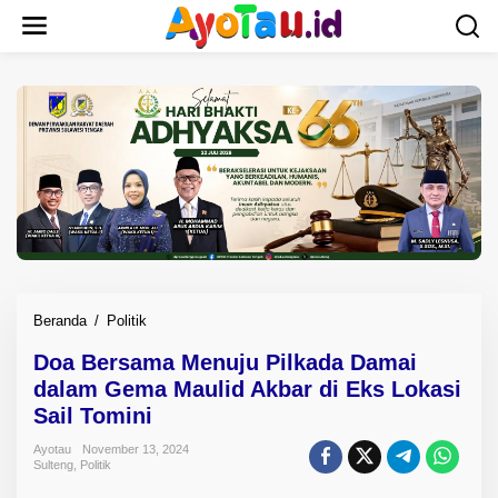
L
e
w
a
t
i
k
e
k
o
n
t
e
n
Beranda
/
Politik
D
o
Doa Bersama Menuju Pilkada Damai
a
dalam Gema Maulid Akbar di Eks Lokasi
B
e
Sail Tomini
r
Ayotau
November 13, 2024
s
Sulteng
,
Politik
a