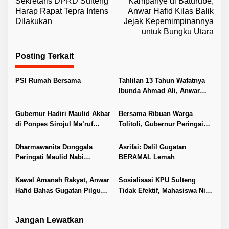
Sekretaris DPRD Sulteng
Kampanye di Baturube,
a
Harap Rapat Tepra Intens
Anwar Hafid Kilas Balik
v
Dilakukan
Jejak Kepemimpinannya
untuk Bungku Utara
i
g
Posting Terkait
a
s
PSI Rumah Bersama
Tahlilan 13 Tahun Wafatnya
i
Ibunda Ahmad Ali, Anwar
Hafid Hadir
p
Gubernur Hadiri Maulid Akbar
Bersama Ribuan Warga
o
di Ponpes Sirojul Ma’ruf
Tolitoli, Gubernur Peringai
s
Dapalak Tolitoli
Maulid Nabi Muhammad SAW
Dharmawanita Donggala
Asrifai: Dalil Gugatan
Peringati Maulid Nabi
BERAMAL Lemah
Muhammad SAW
Kawal Amanah Rakyat, Anwar
Sosialisasi KPU Sulteng
Hafid Bahas Gugatan Pilgub
Tidak Efektif, Mahasiswa Nilai
Bersama Ihza & Ihza Lawfirm
Faktor Penyebab Rendahnya
Partisipasi
Jangan Lewatkan