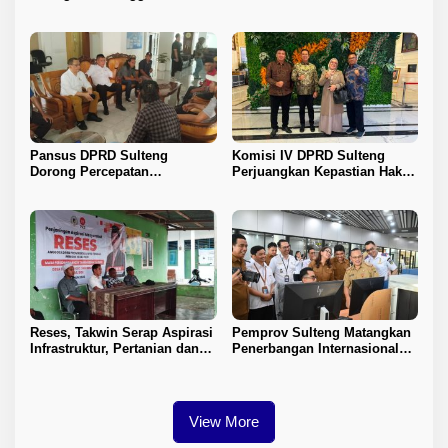
Kemajuan Sulteng
Tingkatkan PAD
Pansus DPRD Sulteng
Komisi IV DPRD Sulteng
Dorong Percepatan
Perjuangkan Kepastian Hak
Penyelesaian Konflik Agraria
Guru ASN DPK Madrasah
Sawit di Toli-Toli
Reses, Takwin Serap Aspirasi
Pemprov Sulteng Matangkan
Infrastruktur, Pertanian dan
Penerbangan Internasional
Layanan Kesehatan
Perdana Palu–Guangzhou
View More