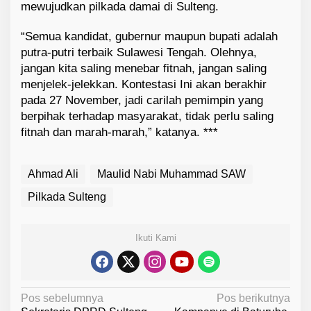
mewujudkan pilkada damai di Sulteng.
“Semua kandidat, gubernur maupun bupati adalah
putra-putri terbaik Sulawesi Tengah. Olehnya,
jangan kita saling menebar fitnah, jangan saling
menjelek-jelekkan. Kontestasi Ini akan berakhir
pada 27 November, jadi carilah pemimpin yang
berpihak terhadap masyarakat, tidak perlu saling
fitnah dan marah-marah,” katanya. ***
Ahmad Ali
Maulid Nabi Muhammad SAW
Pilkada Sulteng
Ikuti Kami
N
Pos sebelumnya
Pos berikutnya