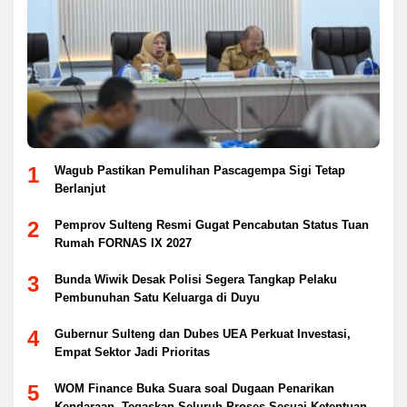
1
Wagub Pastikan Pemulihan Pascagempa Sigi Tetap
Berlanjut
2
Pemprov Sulteng Resmi Gugat Pencabutan Status Tuan
Rumah FORNAS IX 2027
3
Bunda Wiwik Desak Polisi Segera Tangkap Pelaku
Pembunuhan Satu Keluarga di Duyu
4
Gubernur Sulteng dan Dubes UEA Perkuat Investasi,
Empat Sektor Jadi Prioritas
5
WOM Finance Buka Suara soal Dugaan Penarikan
Kendaraan, Tegaskan Seluruh Proses Sesuai Ketentuan