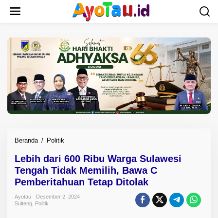
L
e
w
a
t
i
k
e
k
o
n
t
e
n
Beranda
/
Politik
L
e
Lebih dari 600 Ribu Warga Sulawesi
b
Tengah Tidak Memilih, Bawa C
i
h
Pemberitahuan Tetap Ditolak
d
Ayotau
Desember 2, 2024
a
Sulteng
,
Politik
r