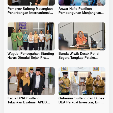
Pemprov Sulteng Matangkan
Anwar Hafid Pastikan
Penerbangan Internasional
Pembangunan Menjangkau
Perdana Palu–Guangzhou
Pelosok Tojo Una-Una
Wagub: Pencegahan Stunting
Bunda Wiwik Desak Polisi
Harus Dimulai Sejak Pra
Segera Tangkap Pelaku
Nikah
Pembunuhan Satu Keluarga
di Duyu
Ketua DPRD Sulteng
Gubernur Sulteng dan Dubes
Tekankan Evaluasi APBD
UEA Perkuat Investasi, Empat
2026
Sektor Jadi Prioritas