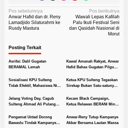
N
Pos sebelumnya
Pos berikutnya
Anwar Hafid dan dr. Reny
Wawali Lepas Kafilah
a
Lamadjido Silaturahmi ke
Palu Ikuti Festival Seni
v
Rusdy Mastura
dan Qasidah Nasional di
Morut
i
g
Posting Terkait
a
s
Asrifai: Dalil Gugatan
Kawal Amanah Rakyat, Anwar
i
BERAMAL Lemah
Hafid Bahas Gugatan Pilgub
Bersama Ihza & Ihza Lawfirm
p
Sosialisasi KPU Sulteng
Ketua KPU Sulteng Tegaskan
o
Tidak Efektif, Mahasiswa Nilai
Sirekap Bukan Satu-satunya
s
Faktor Penyebab Rendahnya
Alat Bantu Hitung Hasil
Partisipasi
Pilkada 2024
Jelang Voting Day, Cagub
Kecam Black Campaign,
Sulteng Ahmad Ali Pulang
Ketua Relawan BERANI Minta
Kampung Minta Restu Orang
Bawaslu dan Penegak Hukum
Tua
Bertindak
Pengamat Untad Dorong
Anwar-Reny Tutup Kampanye
Bawaslu Tindak Kampanye
Akbar Bersama Lautan Massa