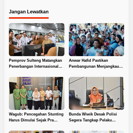
Hitam
Jangan Lewatkan
Pemprov Sulteng Matangkan
Anwar Hafid Pastikan
Penerbangan Internasional
Pembangunan Menjangkau
Perdana Palu–Guangzhou
Pelosok Tojo Una-Una
Wagub: Pencegahan Stunting
Bunda Wiwik Desak Polisi
Harus Dimulai Sejak Pra
Segera Tangkap Pelaku
Nikah
Pembunuhan Satu Keluarga
di Duyu