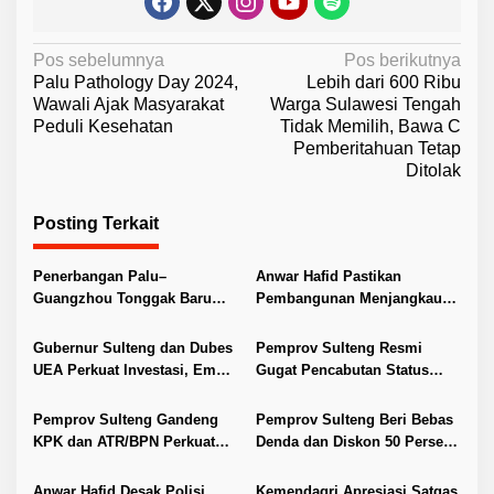
N
Pos sebelumnya
Pos berikutnya
Palu Pathology Day 2024,
Lebih dari 600 Ribu
a
Wawali Ajak Masyarakat
Warga Sulawesi Tengah
v
Peduli Kesehatan
Tidak Memilih, Bawa C
Pemberitahuan Tetap
i
Ditolak
g
a
Posting Terkait
s
i
Penerbangan Palu–
Anwar Hafid Pastikan
Guangzhou Tonggak Baru
Pembangunan Menjangkau
p
Kemajuan Sulteng
Pelosok Tojo Una-Una
o
Gubernur Sulteng dan Dubes
Pemprov Sulteng Resmi
s
UEA Perkuat Investasi, Empat
Gugat Pencabutan Status
Sektor Jadi Prioritas
Tuan Rumah FORNAS IX 2027
Pemprov Sulteng Gandeng
Pemprov Sulteng Beri Bebas
KPK dan ATR/BPN Perkuat
Denda dan Diskon 50 Persen
Tata Kelola Pertanahan
Pajak Kendaraan
Anwar Hafid Desak Polisi
Kemendagri Apresiasi Satgas