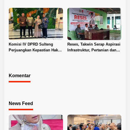
Tingkatkan PAD
Penyelesaian Konflik Agraria
Sawit di Toli-Toli
Komisi IV DPRD Sulteng
Reses, Takwin Serap Aspirasi
Perjuangkan Kepastian Hak
Infrastruktur, Pertanian dan
Guru ASN DPK Madrasah
Layanan Kesehatan
Komentar
News Feed