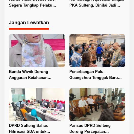
Segera Tangkap Pelaku
PKA Sulteng, Dinilai Jadi
Pembunuhan Satu Keluarga
Pelopor Penanganan Konflik
di Duyu
Agraria
Jangan Lewatkan
Bunda Wiwik Dorong
Penerbangan Palu–
Anggaran Ketahanan
Guangzhou Tonggak Baru
Keluarga Diperkuat
Kemajuan Sulteng
DPRD Sulteng Bahas
Pansus DPRD Sulteng
Hilirisasi SDA untuk
Dorong Percepatan