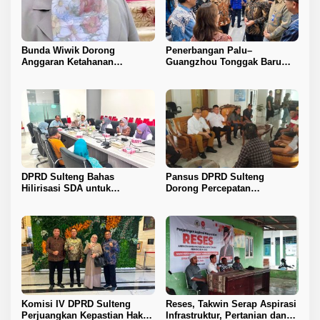
Bunda Wiwik Dorong
Penerbangan Palu–
Anggaran Ketahanan
Guangzhou Tonggak Baru
Keluarga Diperkuat
Kemajuan Sulteng
DPRD Sulteng Bahas
Pansus DPRD Sulteng
Hilirisasi SDA untuk
Dorong Percepatan
Tingkatkan PAD
Penyelesaian Konflik Agraria
Sawit di Toli-Toli
Komisi IV DPRD Sulteng
Reses, Takwin Serap Aspirasi
Perjuangkan Kepastian Hak
Infrastruktur, Pertanian dan