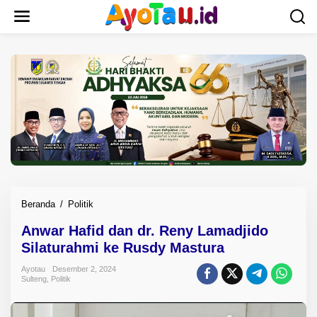
L
e
w
a
t
i
k
e
k
o
n
t
e
n
Beranda
/
Politik
A
n
Anwar Hafid dan dr. Reny Lamadjido
w
Silaturahmi ke Rusdy Mastura
a
r
Ayotau
Desember 2, 2024
H
Sulteng
,
Politik
a
f