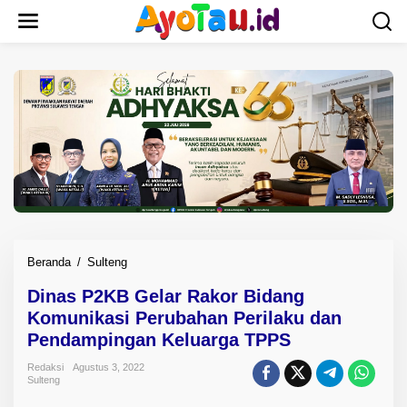
L
e
w
a
t
i
k
e
k
o
n
t
e
n
Beranda
/
Sulteng
D
i
Dinas P2KB Gelar Rakor Bidang
n
Komunikasi Perubahan Perilaku dan
a
s
Pendampingan Keluarga TPPS
P
Redaksi
Agustus 3, 2022
2
Sulteng
K