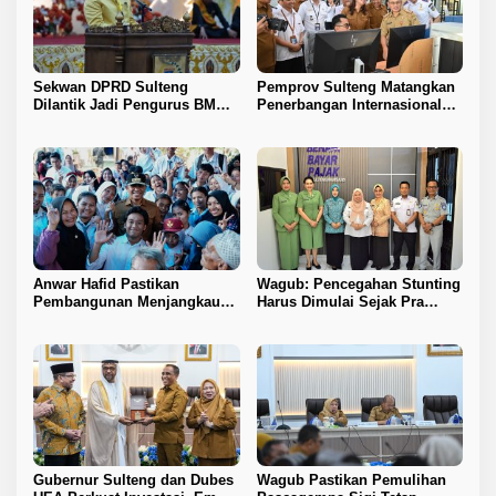
Sekwan DPRD Sulteng
Pemprov Sulteng Matangkan
Dilantik Jadi Pengurus BMA
Penerbangan Internasional
2026–2031
Perdana Palu–Guangzhou
Anwar Hafid Pastikan
Wagub: Pencegahan Stunting
Pembangunan Menjangkau
Harus Dimulai Sejak Pra
Pelosok Tojo Una-Una
Nikah
Gubernur Sulteng dan Dubes
Wagub Pastikan Pemulihan