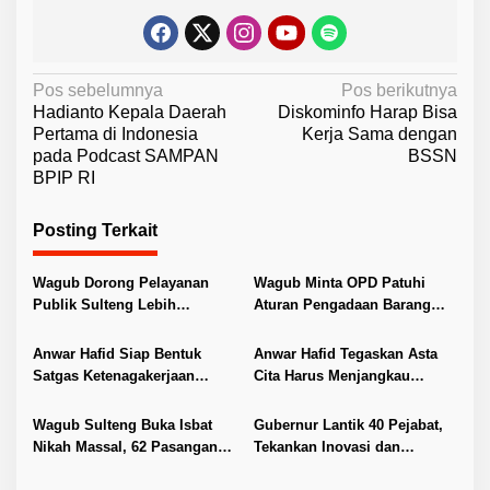
N
Pos sebelumnya
Pos berikutnya
Hadianto Kepala Daerah
Diskominfo Harap Bisa
a
Pertama di Indonesia
Kerja Sama dengan
v
pada Podcast SAMPAN
BSSN
BPIP RI
i
g
Posting Terkait
a
s
Wagub Dorong Pelayanan
Wagub Minta OPD Patuhi
i
Publik Sulteng Lebih
Aturan Pengadaan Barang
Transparan dan Berkualitas
dan Jasa
p
Anwar Hafid Siap Bentuk
Anwar Hafid Tegaskan Asta
o
Satgas Ketenagakerjaan
Cita Harus Menjangkau
s
Lindungi Buruh Sulteng
Pelosok Sulteng
Wagub Sulteng Buka Isbat
Gubernur Lantik 40 Pejabat,
Nikah Massal, 62 Pasangan
Tekankan Inovasi dan
Resmi Kantongi Buku Nikah
Pelayanan Publik