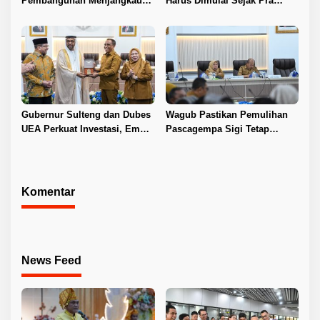
Pembangunan Menjangkau
Harus Dimulai Sejak Pra
Pelosok Tojo Una-Una
Nikah
Gubernur Sulteng dan Dubes
Wagub Pastikan Pemulihan
UEA Perkuat Investasi, Empat
Pascagempa Sigi Tetap
Sektor Jadi Prioritas
Berlanjut
Komentar
News Feed