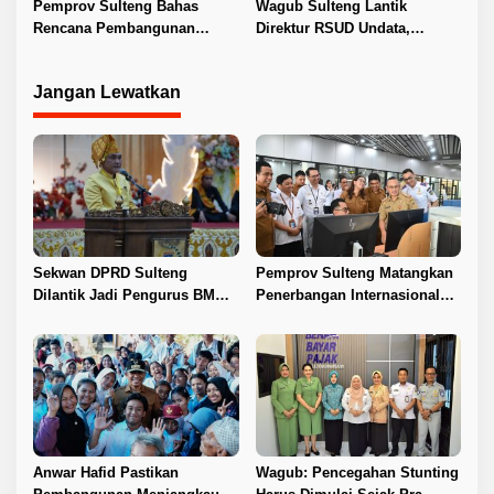
Pemprov Sulteng Bahas
Wagub Sulteng Lantik
Rencana Pembangunan
Direktur RSUD Undata,
Jembatan PT SII di Morowali
Dorong Penguatan Layanan
Jangan Lewatkan
Sekwan DPRD Sulteng
Pemprov Sulteng Matangkan
Dilantik Jadi Pengurus BMA
Penerbangan Internasional
2026–2031
Perdana Palu–Guangzhou
Anwar Hafid Pastikan
Wagub: Pencegahan Stunting