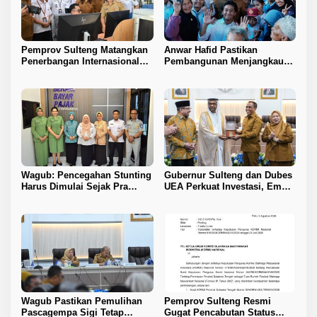
Pemprov Sulteng Matangkan
Anwar Hafid Pastikan
Penerbangan Internasional
Pembangunan Menjangkau
Perdana Palu–Guangzhou
Pelosok Tojo Una-Una
Wagub: Pencegahan Stunting
Gubernur Sulteng dan Dubes
Harus Dimulai Sejak Pra
UEA Perkuat Investasi, Empat
Nikah
Sektor Jadi Prioritas
Wagub Pastikan Pemulihan
Pemprov Sulteng Resmi
Pascagempa Sigi Tetap
Gugat Pencabutan Status