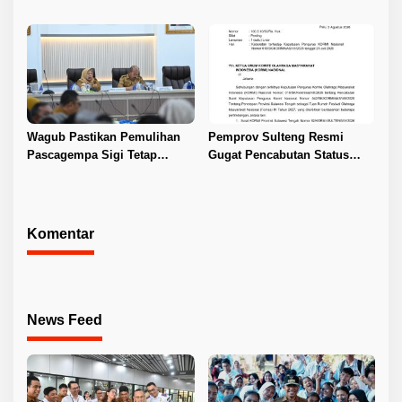
Nikah
Sektor Jadi Prioritas
Wagub Pastikan Pemulihan
Pemprov Sulteng Resmi
Pascagempa Sigi Tetap
Gugat Pencabutan Status
Berlanjut
Tuan Rumah FORNAS IX 2027
Komentar
News Feed