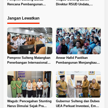
Rencana Pembangunan
Direktur RSUD Undata,
Jembatan PT SII di Morowali
Dorong Penguatan Layanan
Jangan Lewatkan
Pemprov Sulteng Matangkan
Anwar Hafid Pastikan
Penerbangan Internasional
Pembangunan Menjangkau
Perdana Palu–Guangzhou
Pelosok Tojo Una-Una
Wagub: Pencegahan Stunting
Gubernur Sulteng dan Dubes
Harus Dimulai Sejak Pra
UEA Perkuat Investasi, Empat