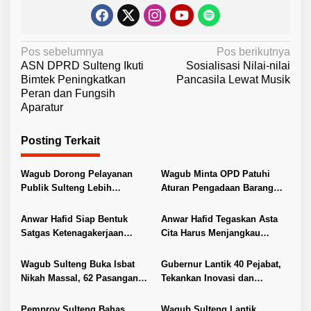
N
Pos sebelumnya
Pos berikutnya
ASN DPRD Sulteng Ikuti
Sosialisasi Nilai-nilai
a
Bimtek Peningkatkan
Pancasila Lewat Musik
v
Peran dan Fungsih
Aparatur
i
g
Posting Terkait
a
s
Wagub Dorong Pelayanan
Wagub Minta OPD Patuhi
i
Publik Sulteng Lebih
Aturan Pengadaan Barang
Transparan dan Berkualitas
dan Jasa
p
Anwar Hafid Siap Bentuk
Anwar Hafid Tegaskan Asta
o
Satgas Ketenagakerjaan
Cita Harus Menjangkau
s
Lindungi Buruh Sulteng
Pelosok Sulteng
Wagub Sulteng Buka Isbat
Gubernur Lantik 40 Pejabat,
Nikah Massal, 62 Pasangan
Tekankan Inovasi dan
Resmi Kantongi Buku Nikah
Pelayanan Publik
Pemprov Sulteng Bahas
Wagub Sulteng Lantik