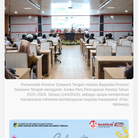
u
l
t
e
n
g
P
a
p
a
r
k
a
n
Pemerintah Provinsi Sulawesi Tengah melalui Bappeda Provinsi
C
Sulawesi Tengah menggelar Jumpa Pers Pencapaian Kinerja Tahun
a
2025–2026, Selasa (14/4/2026), sebagai upaya memperkuat
p
transparansi informasi pembangunan kepada masyarakat. (Foto:
Istimewa)
a
i
a
n
K
i