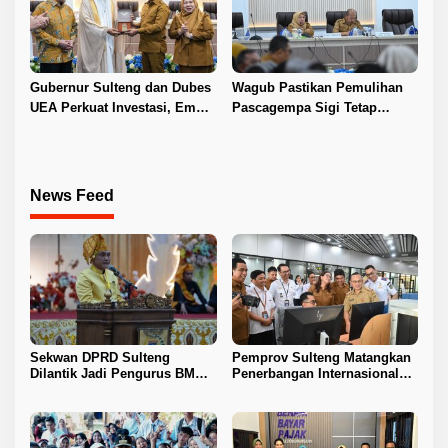
Gubernur Sulteng dan Dubes
Wagub Pastikan Pemulihan
UEA Perkuat Investasi, Empat
Pascagempa Sigi Tetap
Sektor Jadi Prioritas
Berlanjut
News Feed
Sekwan DPRD Sulteng
Pemprov Sulteng Matangkan
Dilantik Jadi Pengurus BMA
Penerbangan Internasional
2026–2031
Perdana Palu–Guangzhou