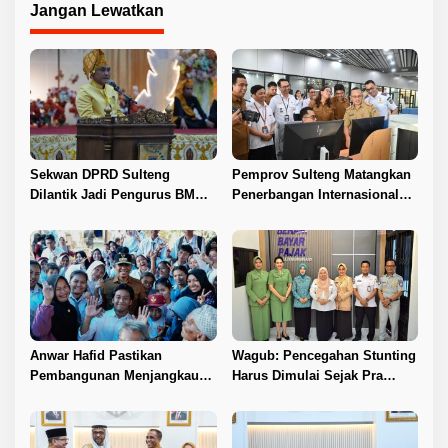
Jangan Lewatkan
Sekwan DPRD Sulteng
Pemprov Sulteng Matangkan
Dilantik Jadi Pengurus BMA
Penerbangan Internasional
2026–2031
Perdana Palu–Guangzhou
Anwar Hafid Pastikan
Wagub: Pencegahan Stunting
Pembangunan Menjangkau
Harus Dimulai Sejak Pra
Pelosok Tojo Una-Una
Nikah