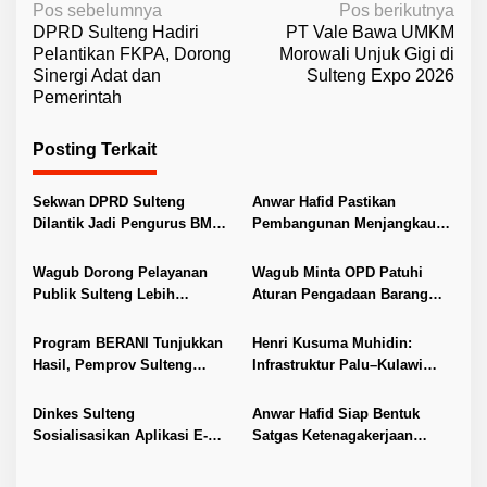
N
Pos sebelumnya
Pos berikutnya
DPRD Sulteng Hadiri
PT Vale Bawa UMKM
a
Pelantikan FKPA, Dorong
Morowali Unjuk Gigi di
v
Sinergi Adat dan
Sulteng Expo 2026
Pemerintah
i
g
Posting Terkait
a
s
Sekwan DPRD Sulteng
Anwar Hafid Pastikan
i
Dilantik Jadi Pengurus BMA
Pembangunan Menjangkau
2026–2031
Pelosok Tojo Una-Una
p
Wagub Dorong Pelayanan
Wagub Minta OPD Patuhi
o
Publik Sulteng Lebih
Aturan Pengadaan Barang
s
Transparan dan Berkualitas
dan Jasa
Program BERANI Tunjukkan
Henri Kusuma Muhidin:
Hasil, Pemprov Sulteng
Infrastruktur Palu–Kulawi
Genjot Pendidikan,
Dorong Pertumbuhan
Kesehatan, dan Infrastruktur
Ekonomi Sulteng
Dinkes Sulteng
Anwar Hafid Siap Bentuk
Sosialisasikan Aplikasi E-
Satgas Ketenagakerjaan
Berani Germas
Lindungi Buruh Sulteng