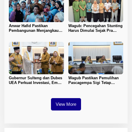
Anwar Hafid Pastikan
Wagub: Pencegahan Stunting
Pembangunan Menjangkau
Harus Dimulai Sejak Pra
Pelosok Tojo Una-Una
Nikah
Gubernur Sulteng dan Dubes
Wagub Pastikan Pemulihan
UEA Perkuat Investasi, Empat
Pascagempa Sigi Tetap
Sektor Jadi Prioritas
Berlanjut
View More