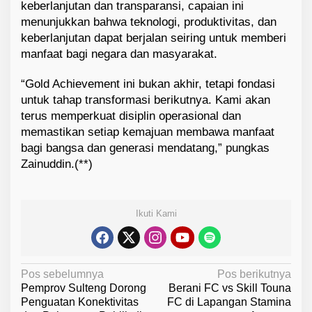
keberlanjutan dan transparansi, capaian ini
menunjukkan bahwa teknologi, produktivitas, dan
keberlanjutan dapat berjalan seiring untuk memberi
manfaat bagi negara dan masyarakat.
“Gold Achievement ini bukan akhir, tetapi fondasi
untuk tahap transformasi berikutnya. Kami akan
terus memperkuat disiplin operasional dan
memastikan setiap kemajuan membawa manfaat
bagi bangsa dan generasi mendatang,” pungkas
Zainuddin.(**)
Ikuti Kami
N
Pos sebelumnya
Pos berikutnya
Pemprov Sulteng Dorong
Berani FC vs Skill Touna
a
Penguatan Konektivitas
FC di Lapangan Stamina