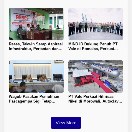
Kawasan IPIP, Koalisi Desak
Penyelesaian Konflik Agraria
Antam Buka Peta IUP
Sawit di Toli-Toli
Reses, Takwin Serap Aspirasi
MIND ID Dukung Penuh PT
Infrastruktur, Pertanian dan
Vale di Pomalaa, Perkuat
Layanan Kesehatan
Kepastian Investasi dan
Hilirisasi Nikel
Wagub Pastikan Pemulihan
PT Vale Perkuat Hilirisasi
Pascagempa Sigi Tetap
Nikel di Morowali, Autoclave
Berlanjut
HPAL Tiba untuk Dukung
Industri Baterai EV
View More