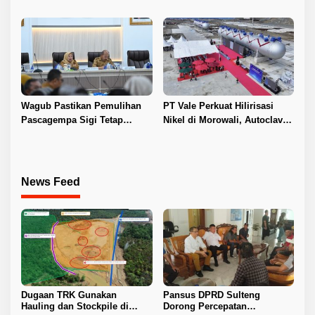
Layanan Kesehatan
Kepastian Investasi dan
Hilirisasi Nikel
Wagub Pastikan Pemulihan
PT Vale Perkuat Hilirisasi
Pascagempa Sigi Tetap
Nikel di Morowali, Autoclave
Berlanjut
HPAL Tiba untuk Dukung
Industri Baterai EV
News Feed
Dugaan TRK Gunakan
Pansus DPRD Sulteng
Hauling dan Stockpile di
Dorong Percepatan