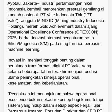
Ayotau, Jakarta– Industri pertambangan nikel
n
Indonesia kembali menorehkan prestasi gemilang di
d
o
kancah nasional. PT Vale Indonesia Tbk (“PT
n
Vale”), anggota MIND ID (Mining Industry Indonesia
e
Holding), meraih Gold Achievement dalam ajang
s
Operational Excellence Conference (OPEXCON)
i
2025, berkat inovasi otomasi pengaturan rasio
a
Silica/Magnesia (S/M) pada slag furnace berbasis
M
machine learning.
a
k
i
Inovasi ini menjadi tonggak penting dalam
n
perjalanan transformasi digital PT Vale, yang
C
selama beberapa tahun terakhir menjadi fondasi
a
utama peningkatan kinerja operasional,
n
keselamatan, dan keberlanjutan.
g
g
“Pengakuan ini menunjukkan bahwa operational
i
h
excellence bukan sekadar konsep bagi kami, tetapi
sistem yang hidup dalam setiap aspek kerja,” ujar
Bernardus Irmanto, Presiden Direktur dan CEO PT