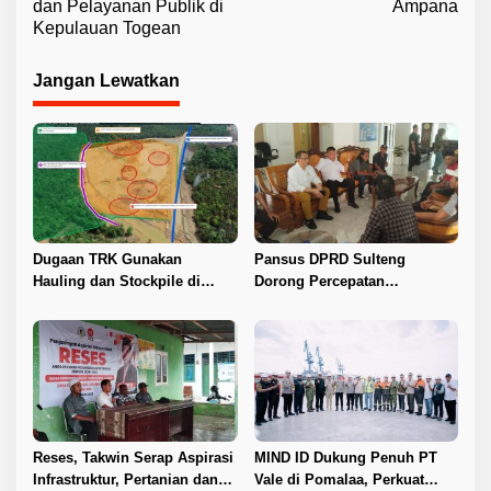
v
dan Pelayanan Publik di
Ampana
Kepulauan Togean
i
g
Jangan Lewatkan
a
s
i
p
o
s
Dugaan TRK Gunakan
Pansus DPRD Sulteng
Hauling dan Stockpile di
Dorong Percepatan
Kawasan IPIP, Koalisi Desak
Penyelesaian Konflik Agraria
Antam Buka Peta IUP
Sawit di Toli-Toli
Reses, Takwin Serap Aspirasi
MIND ID Dukung Penuh PT
Infrastruktur, Pertanian dan
Vale di Pomalaa, Perkuat