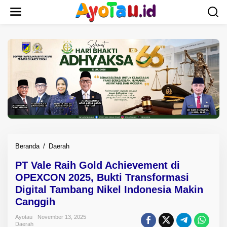
L
e
w
a
t
i
k
e
k
o
n
t
e
n
Beranda
/
Daerah
P
T
PT Vale Raih Gold Achievement di
V
OPEXCON 2025, Bukti Transformasi
a
l
Digital Tambang Nikel Indonesia Makin
e
Canggih
R
a
Ayotau
November 13, 2025
Daerah