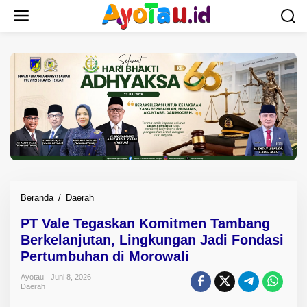
L
e
w
a
t
i
k
e
k
o
n
t
e
n
Beranda
/
Daerah
P
T
PT Vale Tegaskan Komitmen Tambang
V
Berkelanjutan, Lingkungan Jadi Fondasi
a
l
Pertumbuhan di Morowali
e
Ayotau
Juni 8, 2026
T
Daerah
e