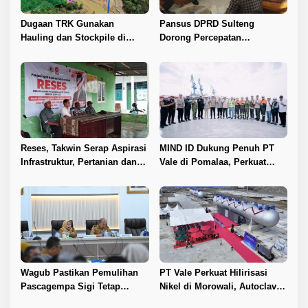
s
Dugaan TRK Gunakan
Pansus DPRD Sulteng
Hauling dan Stockpile di
Dorong Percepatan
Kawasan IPIP, Koalisi Desak
Penyelesaian Konflik Agraria
Antam Buka Peta IUP
Sawit di Toli-Toli
Reses, Takwin Serap Aspirasi
MIND ID Dukung Penuh PT
Infrastruktur, Pertanian dan
Vale di Pomalaa, Perkuat
Layanan Kesehatan
Kepastian Investasi dan
Hilirisasi Nikel
Wagub Pastikan Pemulihan
PT Vale Perkuat Hilirisasi
Pascagempa Sigi Tetap
Nikel di Morowali, Autoclave
Berlanjut
HPAL Tiba untuk Dukung