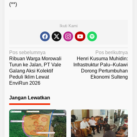
(**)
Ikuti Kami
N
Pos sebelumnya
Pos berikutnya
Ribuan Warga Morowali
Henri Kusuma Muhidin:
a
Turun ke Jalan, PT Vale
Infrastruktur Palu–Kulawi
v
Galang Aksi Kolektif
Dorong Pertumbuhan
Peduli Iklim Lewat
Ekonomi Sulteng
i
EnviRun 2026
g
a
Jangan Lewatkan
s
i
p
o