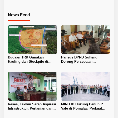
Industri Baterai EV
News Feed
Dugaan TRK Gunakan
Pansus DPRD Sulteng
Hauling dan Stockpile di
Dorong Percepatan
Kawasan IPIP, Koalisi Desak
Penyelesaian Konflik Agraria
Antam Buka Peta IUP
Sawit di Toli-Toli
Reses, Takwin Serap Aspirasi
MIND ID Dukung Penuh PT
Infrastruktur, Pertanian dan
Vale di Pomalaa, Perkuat
Layanan Kesehatan
Kepastian Investasi dan
Hilirisasi Nikel