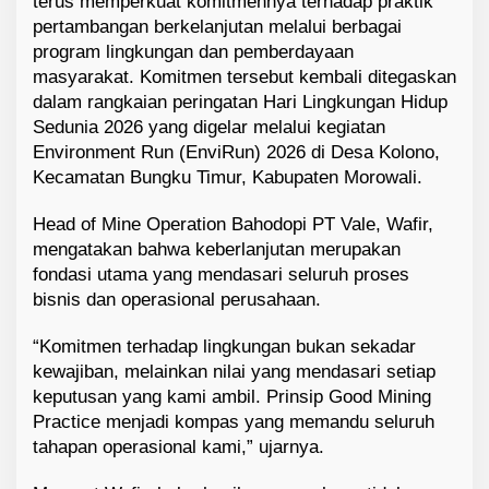
terus memperkuat komitmennya terhadap praktik
i
pertambangan berkelanjutan melalui berbagai
M
program lingkungan dan pemberdayaan
o
masyarakat. Komitmen tersebut kembali ditegaskan
r
dalam rangkaian peringatan Hari Lingkungan Hidup
o
Sedunia 2026 yang digelar melalui kegiatan
w
a
Environment Run (EnviRun) 2026 di Desa Kolono,
l
Kecamatan Bungku Timur, Kabupaten Morowali.
i
Head of Mine Operation Bahodopi PT Vale, Wafir,
mengatakan bahwa keberlanjutan merupakan
fondasi utama yang mendasari seluruh proses
bisnis dan operasional perusahaan.
“Komitmen terhadap lingkungan bukan sekadar
kewajiban, melainkan nilai yang mendasari setiap
keputusan yang kami ambil. Prinsip Good Mining
Practice menjadi kompas yang memandu seluruh
tahapan operasional kami,” ujarnya.