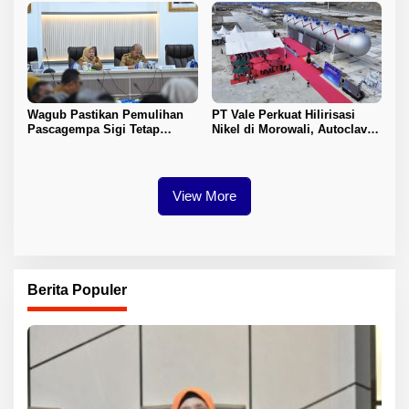
Wagub Pastikan Pemulihan
PT Vale Perkuat Hilirisasi
Pascagempa Sigi Tetap
Nikel di Morowali, Autoclave
Berlanjut
HPAL Tiba untuk Dukung
Industri Baterai EV
View More
Berita Populer