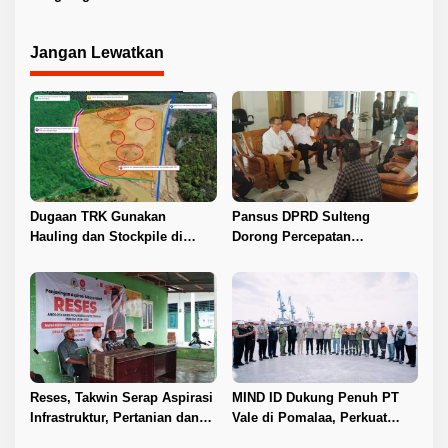
Bangkok, Bukti
DAS di Sulsel
Kepemimpinan Hijau dan
Jangan Lewatkan
Pemberdayaan Sosial
Dugaan TRK Gunakan
Pansus DPRD Sulteng
Hauling dan Stockpile di
Dorong Percepatan
Kawasan IPIP, Koalisi Desak
Penyelesaian Konflik Agraria
Antam Buka Peta IUP
Sawit di Toli-Toli
Reses, Takwin Serap Aspirasi
MIND ID Dukung Penuh PT
Infrastruktur, Pertanian dan
Vale di Pomalaa, Perkuat
Layanan Kesehatan
Kepastian Investasi dan