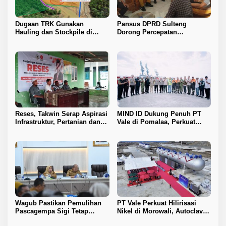
Dugaan TRK Gunakan
Pansus DPRD Sulteng
Hauling dan Stockpile di
Dorong Percepatan
Kawasan IPIP, Koalisi Desak
Penyelesaian Konflik Agraria
Antam Buka Peta IUP
Sawit di Toli-Toli
Reses, Takwin Serap Aspirasi
MIND ID Dukung Penuh PT
Infrastruktur, Pertanian dan
Vale di Pomalaa, Perkuat
Layanan Kesehatan
Kepastian Investasi dan
Hilirisasi Nikel
Wagub Pastikan Pemulihan
PT Vale Perkuat Hilirisasi
Pascagempa Sigi Tetap
Nikel di Morowali, Autoclave
Berlanjut
HPAL Tiba untuk Dukung