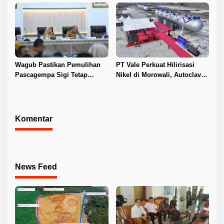
Hilirisasi Nikel
Wagub Pastikan Pemulihan
PT Vale Perkuat Hilirisasi
Pascagempa Sigi Tetap
Nikel di Morowali, Autoclave
Berlanjut
HPAL Tiba untuk Dukung
Industri Baterai EV
Komentar
News Feed