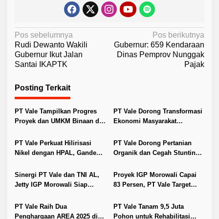
N
Pos sebelumnya
Pos berikutnya
Rudi Dewanto Wakili
Gubernur: 659 Kendaraan
a
Gubernur Ikut Jalan
Dinas Pemprov Nunggak
v
Santai IKAPTK
Pajak
i
Posting Terkait
g
a
PT Vale Tampilkan Progres
PT Vale Dorong Transformasi
s
Proyek dan UMKM Binaan di
Ekonomi Masyarakat
i
Nambaso Fest HUT ke-62
Pomalaa Lewat Program LRP
Sulteng
p
PT Vale Perkuat Hilirisasi
PT Vale Dorong Pertanian
Nikel dengan HPAL, Gandeng
Organik dan Cegah Stunting
o
Mitra Global dan Kampus
di Morowali Lewat Program
s
Nasional
Sosial Terpadu
Sinergi PT Vale dan TNI AL,
Proyek IGP Morowali Capai
Jetty IGP Morowali Siap
83 Persen, PT Vale Target
Layani Angkutan Bijih Nikel
Operasi Penuh September
2025
PT Vale Raih Dua
PT Vale Tanam 9,5 Juta
Penghargaan AREA 2025 di
Pohon untuk Rehabilitasi